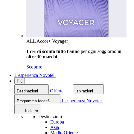
ALL Accor+ Voyager
15% di sconto tutto l'anno
per ogni soggiorno
in
oltre 30 marchi
Scoprire
L'esperienza Novotel
Più
Offerte
Destinazioni
Ispirazioni
L'esperienza Novotel
Programma fedeltà
Indietro
Destinazioni
Europa
Asia
Medio Oriente