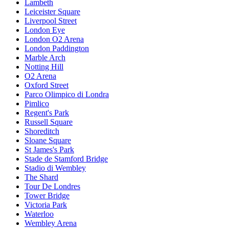
Lambeth
Leiceister Square
Liverpool Street
London Eye
London O2 Arena
London Paddington
Marble Arch
Notting Hill
O2 Arena
Oxford Street
Parco Olimpico di Londra
Pimlico
Regent's Park
Russell Square
Shoreditch
Sloane Square
St James's Park
Stade de Stamford Bridge
Stadio di Wembley
The Shard
Tour De Londres
Tower Bridge
Victoria Park
Waterloo
Wembley Arena