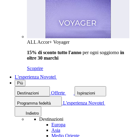
ALL Accor+ Voyager
15% di sconto tutto l'anno
per ogni soggiorno
in
oltre 30 marchi
Scoprire
L'esperienza Novotel
Più
Offerte
Destinazioni
Ispirazioni
L'esperienza Novotel
Programma fedeltà
Indietro
Destinazioni
Europa
Asia
Medio Oriente