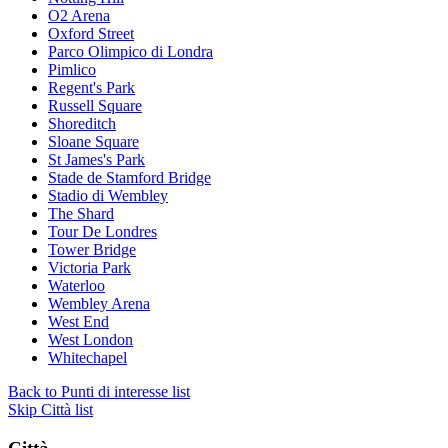
O2 Arena
Oxford Street
Parco Olimpico di Londra
Pimlico
Regent's Park
Russell Square
Shoreditch
Sloane Square
St James's Park
Stade de Stamford Bridge
Stadio di Wembley
The Shard
Tour De Londres
Tower Bridge
Victoria Park
Waterloo
Wembley Arena
West End
West London
Whitechapel
Back to Punti di interesse list
Skip Città list