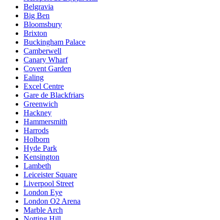
Belgravia
Big Ben
Bloomsbury
Brixton
Buckingham Palace
Camberwell
Canary Wharf
Covent Garden
Ealing
Excel Centre
Gare de Blackfriars
Greenwich
Hackney
Hammersmith
Harrods
Holborn
Hyde Park
Kensington
Lambeth
Leiceister Square
Liverpool Street
London Eye
London O2 Arena
Marble Arch
Notting Hill