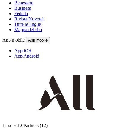
Benessere
Business
Fedeltà
Rivista Novotel
Tutte le lingue
Mappa del sito
App mobile
App mobile
App iOS
App Android
Luxury
12 Partners
(12)