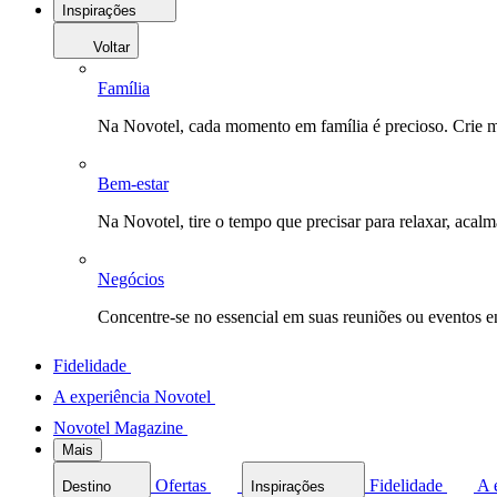
Inspirações
Voltar
Família
Na Novotel, cada momento em família é precioso. Crie 
Bem-estar
Na Novotel, tire o tempo que precisar para relaxar, acal
Negócios
Concentre-se no essencial em suas reuniões ou eventos 
Fidelidade
A experiência Novotel
Novotel Magazine
Mais
Ofertas
Fidelidade
A 
Destino
Inspirações