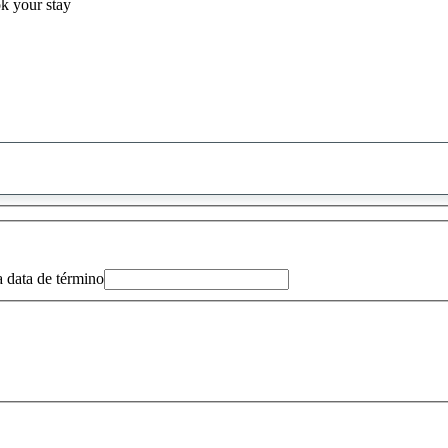
ok your stay
0
sugestão
encontrada
a data de término