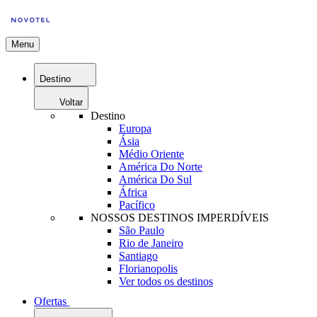
Menu
Destino
Voltar
Destino
Europa
Ásia
Médio Oriente
América Do Norte
América Do Sul
África
Pacífico
NOSSOS DESTINOS IMPERDÍVEIS
São Paulo
Rio de Janeiro
Santiago
Florianopolis
Ver todos os destinos
Ofertas