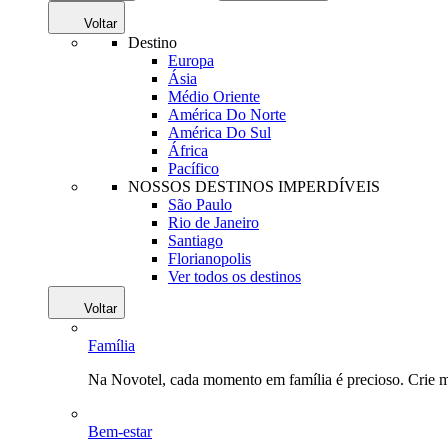
Voltar
Destino
Europa
Ásia
Médio Oriente
América Do Norte
América Do Sul
África
Pacífico
NOSSOS DESTINOS IMPERDÍVEIS
São Paulo
Rio de Janeiro
Santiago
Florianopolis
Ver todos os destinos
Voltar
Família
Na Novotel, cada momento em família é precioso. Crie 
Bem-estar