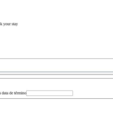
ok your stay
0
sugestão
encontrada
a data de término