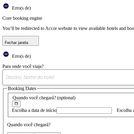
Erro(s de)
Core booking engine
You’ll be redirected to Accor website to view available hotels and bo
Fechar janela
Erro(s de)
Para onde você viaja?
Booking Dates
Quando você chegará?
(optional)
Escolha a data de início
Escolha 
Quando você chegará?