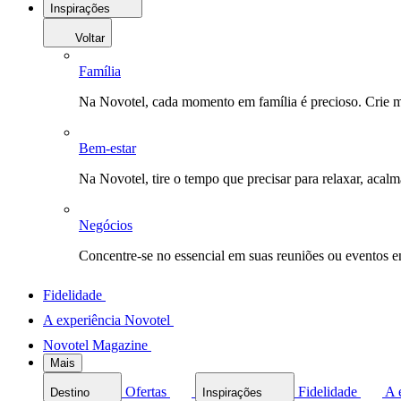
Inspirações
Voltar
Família
Na Novotel, cada momento em família é precioso. Crie 
Bem-estar
Na Novotel, tire o tempo que precisar para relaxar, acal
Negócios
Concentre-se no essencial em suas reuniões ou eventos 
Fidelidade
A experiência Novotel
Novotel Magazine
Mais
Ofertas
Fidelidade
A 
Destino
Inspirações