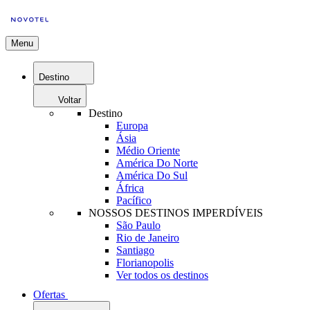
Menu
Destino
Voltar
Destino
Europa
Ásia
Médio Oriente
América Do Norte
América Do Sul
África
Pacífico
NOSSOS DESTINOS IMPERDÍVEIS
São Paulo
Rio de Janeiro
Santiago
Florianopolis
Ver todos os destinos
Ofertas