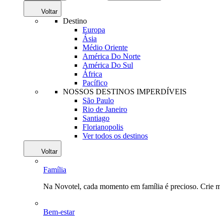
Voltar
Destino
Europa
Ásia
Médio Oriente
América Do Norte
América Do Sul
África
Pacífico
NOSSOS DESTINOS IMPERDÍVEIS
São Paulo
Rio de Janeiro
Santiago
Florianopolis
Ver todos os destinos
Voltar
Família
Na Novotel, cada momento em família é precioso. Crie 
Bem-estar