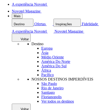
A experiência Novotel
Novotel Magazine
Mais
Ofertas
Fidelidade
Destino
Inspirações
A experiência Novotel
Novotel Magazine
Voltar
Destino
Europa
Ásia
Médio Oriente
América Do Norte
América Do Sul
África
Pacífico
NOSSOS DESTINOS IMPERDÍVEIS
São Paulo
Rio de Janeiro
Santiago
Florianopolis
Ver todos os destinos
Voltar