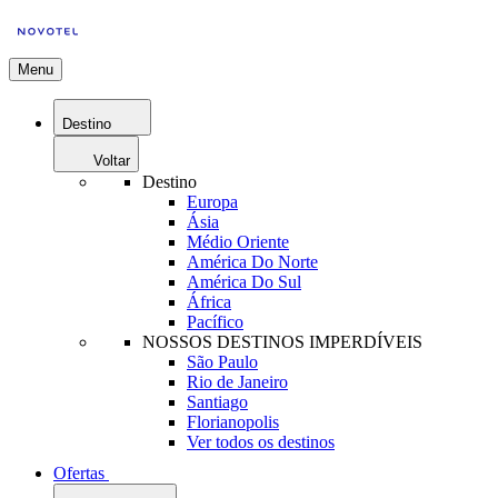
Menu
Destino
Voltar
Destino
Europa
Ásia
Médio Oriente
América Do Norte
América Do Sul
África
Pacífico
NOSSOS DESTINOS IMPERDÍVEIS
São Paulo
Rio de Janeiro
Santiago
Florianopolis
Ver todos os destinos
Ofertas