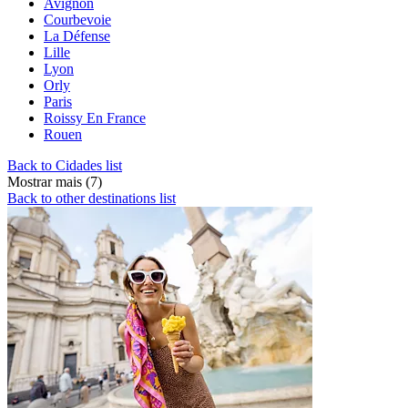
Avignon
Courbevoie
La Défense
Lille
Lyon
Orly
Paris
Roissy En France
Rouen
Back to Cidades list
Mostrar mais (7)
Back to other destinations list