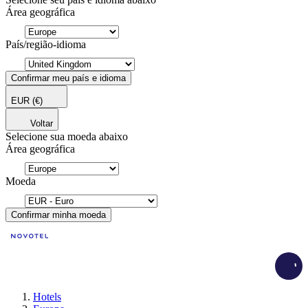
Área geográfica
País/região-idioma
Confirmar meu país e idioma
EUR
(€)
Voltar
Selecione sua moeda abaixo
Área geográfica
Moeda
Confirmar minha moeda
Load
Hotels