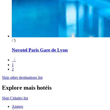
/ 5
Novotel Paris Gare de Lyon
〈
1
2
Skip other destinations list
Explore mais hotéis
Skip Cidades list
Angers