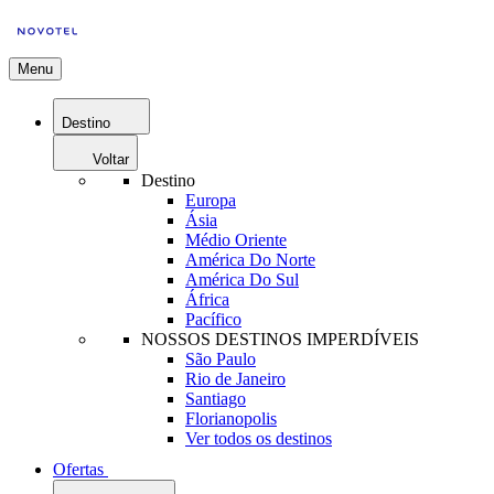
Menu
Destino
Voltar
Destino
Europa
Ásia
Médio Oriente
América Do Norte
América Do Sul
África
Pacífico
NOSSOS DESTINOS IMPERDÍVEIS
São Paulo
Rio de Janeiro
Santiago
Florianopolis
Ver todos os destinos
Ofertas