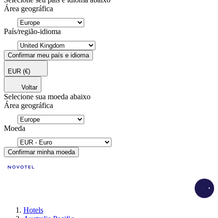
Área geográfica
País/região-idioma
Confirmar meu país e idioma
EUR
(€)
Voltar
Selecione sua moeda abaixo
Área geográfica
Moeda
Confirmar minha moeda
Load
Hotels