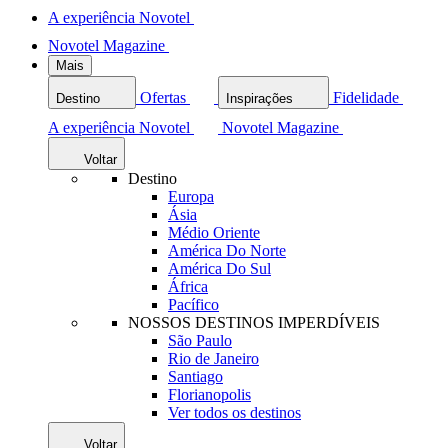
A experiência Novotel
Novotel Magazine
Mais
Ofertas
Fidelidade
Destino
Inspirações
A experiência Novotel
Novotel Magazine
Voltar
Destino
Europa
Ásia
Médio Oriente
América Do Norte
América Do Sul
África
Pacífico
NOSSOS DESTINOS IMPERDÍVEIS
São Paulo
Rio de Janeiro
Santiago
Florianopolis
Ver todos os destinos
Voltar