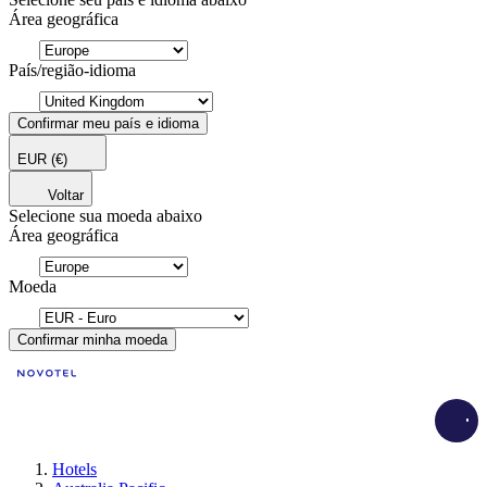
Área geográfica
País/região-idioma
Confirmar meu país e idioma
EUR
(€)
Voltar
Selecione sua moeda abaixo
Área geográfica
Moeda
Confirmar minha moeda
Load
Hotels