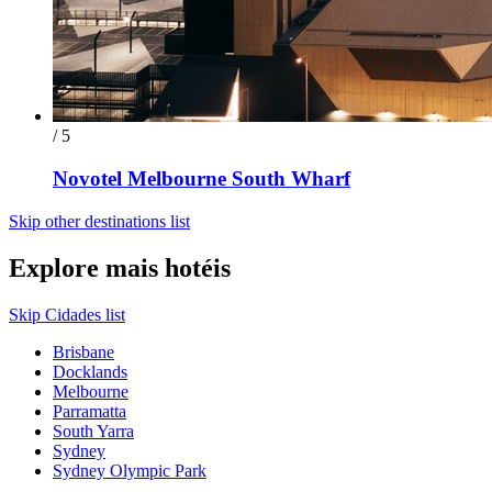
/ 5
Novotel Melbourne South Wharf
Skip other destinations list
Explore mais hotéis
Skip Cidades list
Brisbane
Docklands
Melbourne
Parramatta
South Yarra
Sydney
Sydney Olympic Park