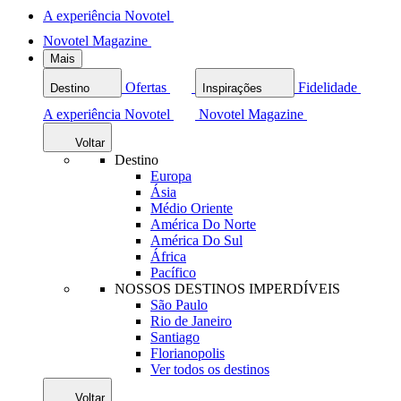
A experiência Novotel
Novotel Magazine
Mais
Ofertas
Fidelidade
Destino
Inspirações
A experiência Novotel
Novotel Magazine
Voltar
Destino
Europa
Ásia
Médio Oriente
América Do Norte
América Do Sul
África
Pacífico
NOSSOS DESTINOS IMPERDÍVEIS
São Paulo
Rio de Janeiro
Santiago
Florianopolis
Ver todos os destinos
Voltar