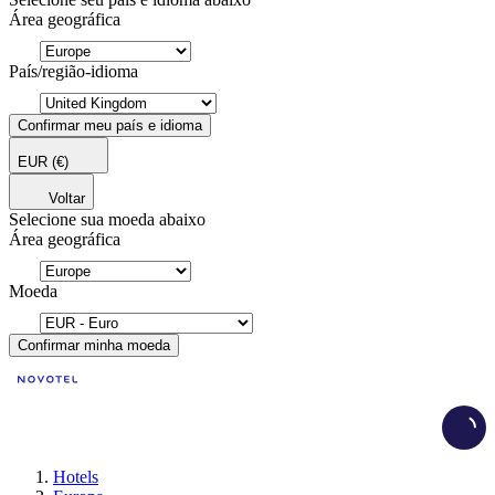
Área geográfica
País/região-idioma
Confirmar meu país e idioma
EUR
(€)
Voltar
Selecione sua moeda abaixo
Área geográfica
Moeda
Confirmar minha moeda
Load
Hotels