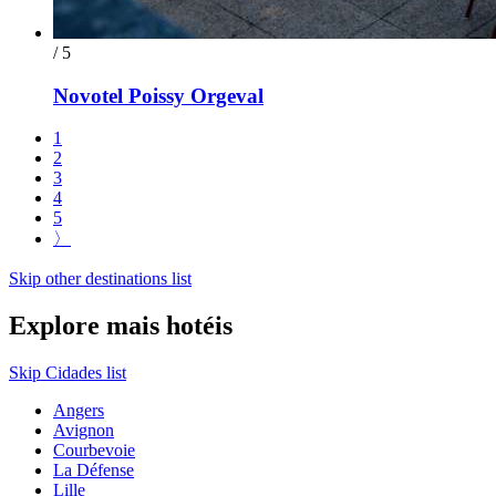
/ 5
Novotel Poissy Orgeval
1
2
3
4
5
〉
Skip other destinations list
Explore mais hotéis
Skip Cidades list
Angers
Avignon
Courbevoie
La Défense
Lille