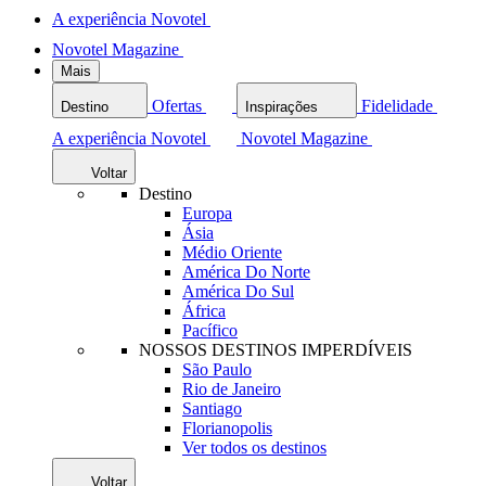
A experiência Novotel
Novotel Magazine
Mais
Ofertas
Fidelidade
Destino
Inspirações
A experiência Novotel
Novotel Magazine
Voltar
Destino
Europa
Ásia
Médio Oriente
América Do Norte
América Do Sul
África
Pacífico
NOSSOS DESTINOS IMPERDÍVEIS
São Paulo
Rio de Janeiro
Santiago
Florianopolis
Ver todos os destinos
Voltar