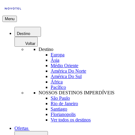
Menu
Destino
Voltar
Destino
Europa
Ásia
Médio Oriente
América Do Norte
América Do Sul
África
Pacífico
NOSSOS DESTINOS IMPERDÍVEIS
São Paulo
Rio de Janeiro
Santiago
Florianopolis
Ver todos os destinos
Ofertas