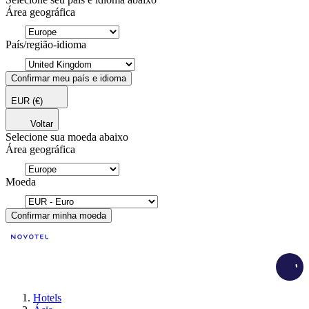
Área geográfica
País/região-idioma
Confirmar meu país e idioma
EUR
(€)
Voltar
Selecione sua moeda abaixo
Área geográfica
Moeda
Confirmar minha moeda
Load
Hotels