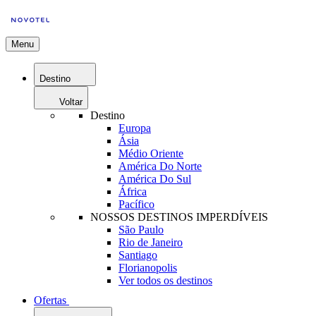
Menu
Destino
Voltar
Destino
Europa
Ásia
Médio Oriente
América Do Norte
América Do Sul
África
Pacífico
NOSSOS DESTINOS IMPERDÍVEIS
São Paulo
Rio de Janeiro
Santiago
Florianopolis
Ver todos os destinos
Ofertas