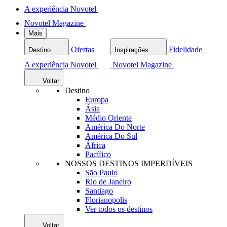
A experiência Novotel
Novotel Magazine
Mais
Ofertas
Fidelidade
Destino
Inspirações
A experiência Novotel
Novotel Magazine
Voltar
Destino
Europa
Ásia
Médio Oriente
América Do Norte
América Do Sul
África
Pacífico
NOSSOS DESTINOS IMPERDÍVEIS
São Paulo
Rio de Janeiro
Santiago
Florianopolis
Ver todos os destinos
Voltar