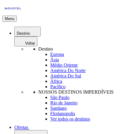
Menu
Destino
Voltar
Destino
Europa
Ásia
Médio Oriente
América Do Norte
América Do Sul
África
Pacífico
NOSSOS DESTINOS IMPERDÍVEIS
São Paulo
Rio de Janeiro
Santiago
Florianopolis
Ver todos os destinos
Ofertas