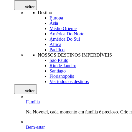
Voltar
Destino
Europa
Ásia
Médio Oriente
América Do Norte
América Do Sul
África
Pacífico
NOSSOS DESTINOS IMPERDÍVEIS
São Paulo
Rio de Janeiro
Santiago
Florianopolis
Ver todos os destinos
Voltar
Família
Na Novotel, cada momento em família é precioso. Crie 
Bem-estar