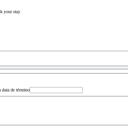
ok your stay
0
sugestão
encontrada
a data de término