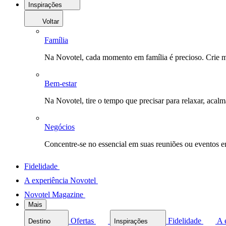
Inspirações
Voltar
Família
Na Novotel, cada momento em família é precioso. Crie 
Bem-estar
Na Novotel, tire o tempo que precisar para relaxar, acal
Negócios
Concentre-se no essencial em suas reuniões ou eventos 
Fidelidade
A experiência Novotel
Novotel Magazine
Mais
Ofertas
Fidelidade
A 
Destino
Inspirações