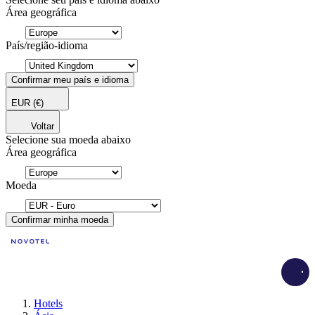
Área geográfica
País/região-idioma
Confirmar meu país e idioma
EUR
(€)
Voltar
Selecione sua moeda abaixo
Área geográfica
Moeda
Confirmar minha moeda
Load
Hotels