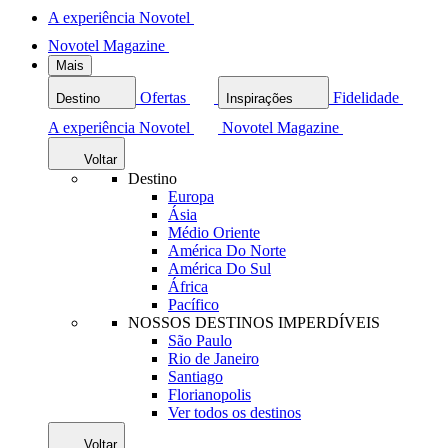
A experiência Novotel
Novotel Magazine
Mais
Ofertas
Fidelidade
Destino
Inspirações
A experiência Novotel
Novotel Magazine
Voltar
Destino
Europa
Ásia
Médio Oriente
América Do Norte
América Do Sul
África
Pacífico
NOSSOS DESTINOS IMPERDÍVEIS
São Paulo
Rio de Janeiro
Santiago
Florianopolis
Ver todos os destinos
Voltar