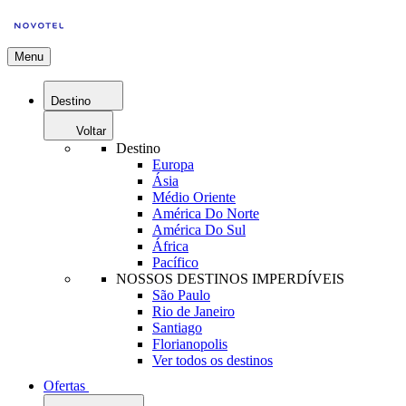
Menu
Destino
Voltar
Destino
Europa
Ásia
Médio Oriente
América Do Norte
América Do Sul
África
Pacífico
NOSSOS DESTINOS IMPERDÍVEIS
São Paulo
Rio de Janeiro
Santiago
Florianopolis
Ver todos os destinos
Ofertas