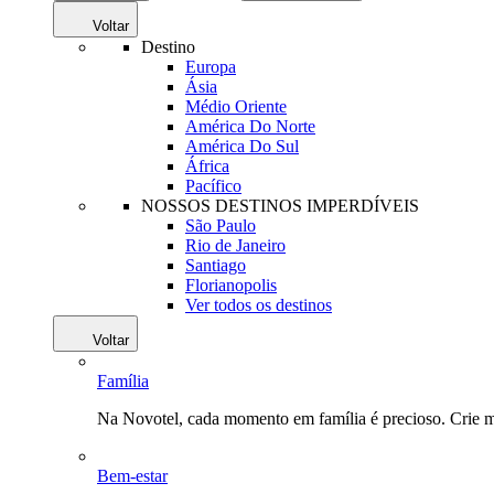
Voltar
Destino
Europa
Ásia
Médio Oriente
América Do Norte
América Do Sul
África
Pacífico
NOSSOS DESTINOS IMPERDÍVEIS
São Paulo
Rio de Janeiro
Santiago
Florianopolis
Ver todos os destinos
Voltar
Família
Na Novotel, cada momento em família é precioso. Crie 
Bem-estar