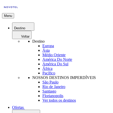
Menu
Destino
Voltar
Destino
Europa
Ásia
Médio Oriente
América Do Norte
América Do Sul
África
Pacífico
NOSSOS DESTINOS IMPERDÍVEIS
São Paulo
Rio de Janeiro
Santiago
Florianopolis
Ver todos os destinos
Ofertas