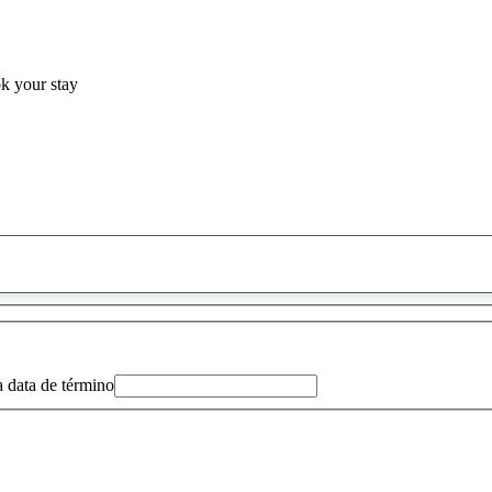
ok your stay
0
sugestão
encontrada
a data de término