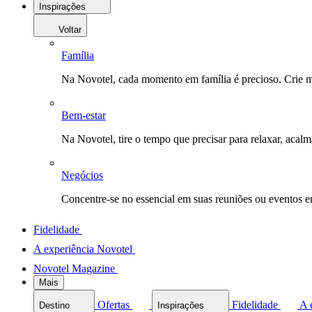
Inspirações
Voltar
Família
Na Novotel, cada momento em família é precioso. Crie 
Bem-estar
Na Novotel, tire o tempo que precisar para relaxar, acal
Negócios
Concentre-se no essencial em suas reuniões ou eventos 
Fidelidade
A experiência Novotel
Novotel Magazine
Mais
Ofertas
Fidelidade
A 
Destino
Inspirações