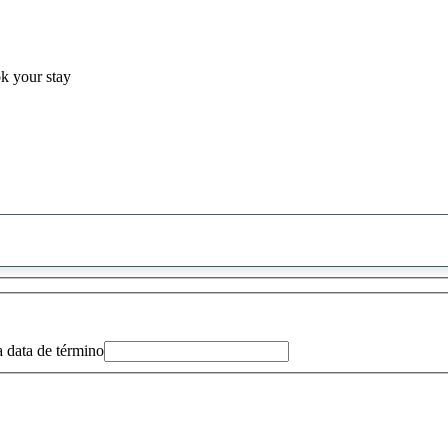
ok your stay
0
sugestão
encontrada
a data de término