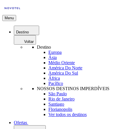
Menu
Destino
Voltar
Destino
Europa
Ásia
Médio Oriente
América Do Norte
América Do Sul
África
Pacífico
NOSSOS DESTINOS IMPERDÍVEIS
São Paulo
Rio de Janeiro
Santiago
Florianopolis
Ver todos os destinos
Ofertas