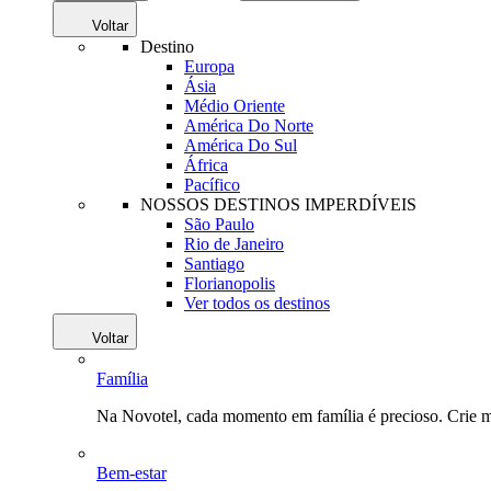
Voltar
Destino
Europa
Ásia
Médio Oriente
América Do Norte
América Do Sul
África
Pacífico
NOSSOS DESTINOS IMPERDÍVEIS
São Paulo
Rio de Janeiro
Santiago
Florianopolis
Ver todos os destinos
Voltar
Família
Na Novotel, cada momento em família é precioso. Crie 
Bem-estar