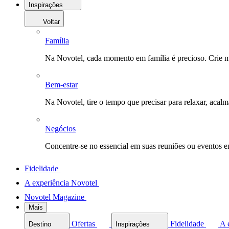
Inspirações
Voltar
Família
Na Novotel, cada momento em família é precioso. Crie 
Bem-estar
Na Novotel, tire o tempo que precisar para relaxar, acal
Negócios
Concentre-se no essencial em suas reuniões ou eventos 
Fidelidade
A experiência Novotel
Novotel Magazine
Mais
Ofertas
Fidelidade
A 
Destino
Inspirações