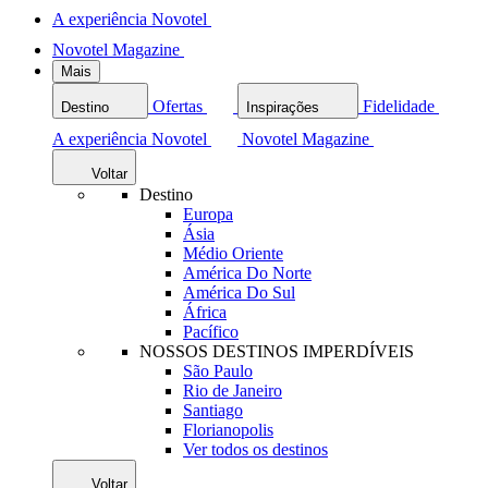
A experiência Novotel
Novotel Magazine
Mais
Ofertas
Fidelidade
Destino
Inspirações
A experiência Novotel
Novotel Magazine
Voltar
Destino
Europa
Ásia
Médio Oriente
América Do Norte
América Do Sul
África
Pacífico
NOSSOS DESTINOS IMPERDÍVEIS
São Paulo
Rio de Janeiro
Santiago
Florianopolis
Ver todos os destinos
Voltar