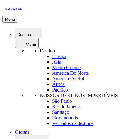
Menu
Destino
Voltar
Destino
Europa
Ásia
Médio Oriente
América Do Norte
América Do Sul
África
Pacífico
NOSSOS DESTINOS IMPERDÍVEIS
São Paulo
Rio de Janeiro
Santiago
Florianopolis
Ver todos os destinos
Ofertas