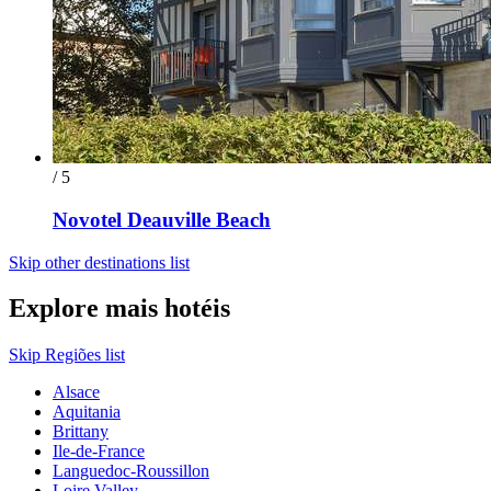
/ 5
Novotel Deauville Beach
Skip other destinations list
Explore mais hotéis
Skip Regiões list
Alsace
Aquitania
Brittany
Ile-de-France
Languedoc-Roussillon
Loire Valley