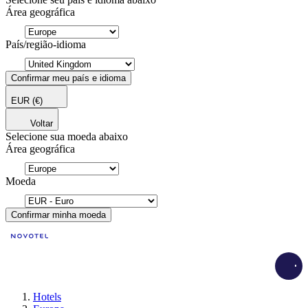
Área geográfica
País/região-idioma
Confirmar meu país e idioma
EUR
(€)
Voltar
Selecione sua moeda abaixo
Área geográfica
Moeda
Confirmar minha moeda
Load
Hotels