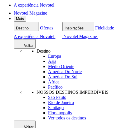
A experiência Novotel
Novotel Magazine
Mais
Ofertas
Fidelidade
Destino
Inspirações
A experiência Novotel
Novotel Magazine
Voltar
Destino
Europa
Ásia
Médio Oriente
América Do Norte
América Do Sul
África
Pacífico
NOSSOS DESTINOS IMPERDÍVEIS
São Paulo
Rio de Janeiro
Santiago
Florianopolis
Ver todos os destinos
Voltar