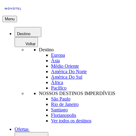
Menu
Destino
Voltar
Destino
Europa
Ásia
Médio Oriente
América Do Norte
América Do Sul
África
Pacífico
NOSSOS DESTINOS IMPERDÍVEIS
São Paulo
Rio de Janeiro
Santiago
Florianopolis
Ver todos os destinos
Ofertas