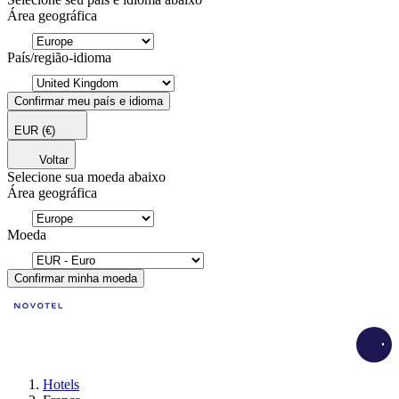
Área geográfica
País/região-idioma
Confirmar meu país e idioma
EUR
(€)
Voltar
Selecione sua moeda abaixo
Área geográfica
Moeda
Confirmar minha moeda
Load
Hotels