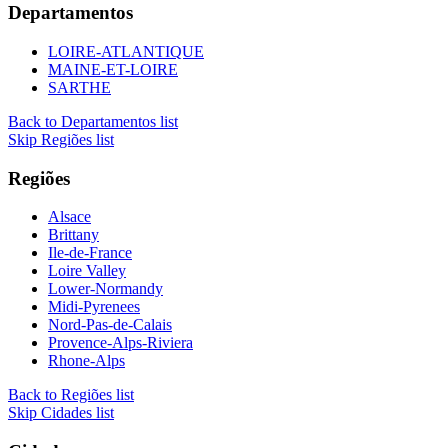
Departamentos
LOIRE-ATLANTIQUE
MAINE-ET-LOIRE
SARTHE
Back to Departamentos list
Skip Regiões list
Regiões
Alsace
Brittany
Ile-de-France
Loire Valley
Lower-Normandy
Midi-Pyrenees
Nord-Pas-de-Calais
Provence-Alps-Riviera
Rhone-Alps
Back to Regiões list
Skip Cidades list