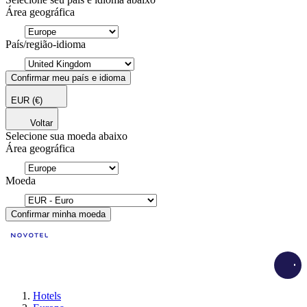
Área geográfica
País/região-idioma
Confirmar meu país e idioma
EUR
(€)
Voltar
Selecione sua moeda abaixo
Área geográfica
Moeda
Confirmar minha moeda
Load
Hotels