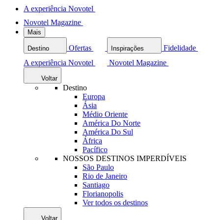
A experiência Novotel
Novotel Magazine
Mais
Ofertas
Fidelidade
Destino
Inspirações
A experiência Novotel
Novotel Magazine
Voltar
Destino
Europa
Ásia
Médio Oriente
América Do Norte
América Do Sul
África
Pacífico
NOSSOS DESTINOS IMPERDÍVEIS
São Paulo
Rio de Janeiro
Santiago
Florianopolis
Ver todos os destinos
Voltar