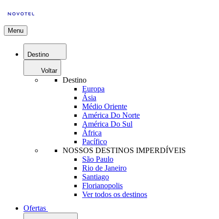
Menu
Destino
Voltar
Destino
Europa
Ásia
Médio Oriente
América Do Norte
América Do Sul
África
Pacífico
NOSSOS DESTINOS IMPERDÍVEIS
São Paulo
Rio de Janeiro
Santiago
Florianopolis
Ver todos os destinos
Ofertas