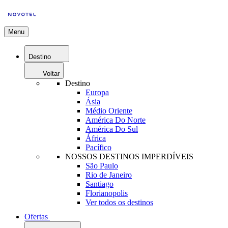
Menu
Destino
Voltar
Destino
Europa
Ásia
Médio Oriente
América Do Norte
América Do Sul
África
Pacífico
NOSSOS DESTINOS IMPERDÍVEIS
São Paulo
Rio de Janeiro
Santiago
Florianopolis
Ver todos os destinos
Ofertas