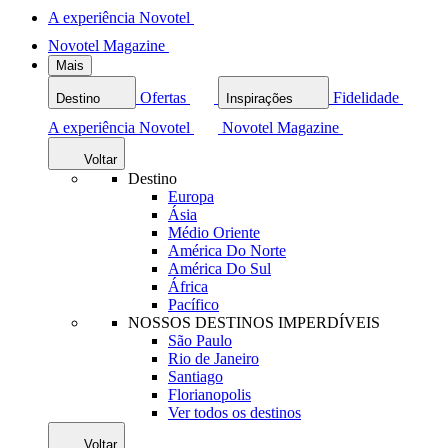
A experiência Novotel
Novotel Magazine
Mais
Ofertas
Fidelidade
Destino
Inspirações
A experiência Novotel
Novotel Magazine
Voltar
Destino
Europa
Ásia
Médio Oriente
América Do Norte
América Do Sul
África
Pacífico
NOSSOS DESTINOS IMPERDÍVEIS
São Paulo
Rio de Janeiro
Santiago
Florianopolis
Ver todos os destinos
Voltar