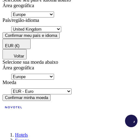
Área geográfica
País/região-idioma
Confirmar meu país e idioma
EUR
(€)
Voltar
Selecione sua moeda abaixo
Área geográfica
Moeda
Confirmar minha moeda
Load
Hotels