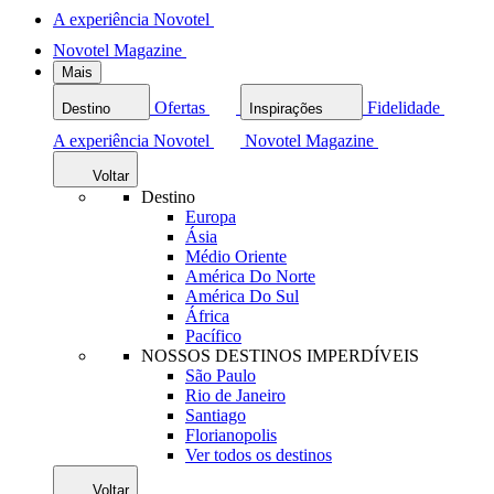
A experiência Novotel
Novotel Magazine
Mais
Ofertas
Fidelidade
Destino
Inspirações
A experiência Novotel
Novotel Magazine
Voltar
Destino
Europa
Ásia
Médio Oriente
América Do Norte
América Do Sul
África
Pacífico
NOSSOS DESTINOS IMPERDÍVEIS
São Paulo
Rio de Janeiro
Santiago
Florianopolis
Ver todos os destinos
Voltar