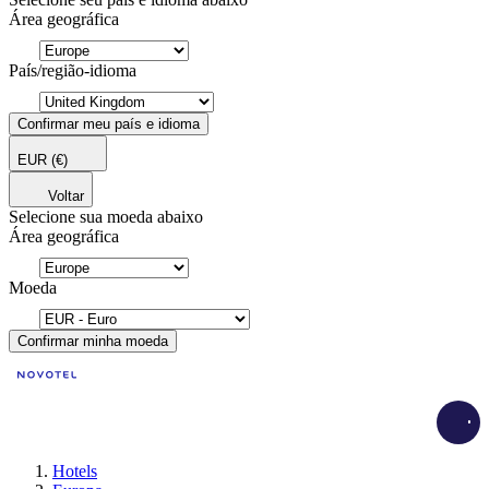
Área geográfica
País/região-idioma
Confirmar meu país e idioma
EUR
(€)
Voltar
Selecione sua moeda abaixo
Área geográfica
Moeda
Confirmar minha moeda
Load
Hotels