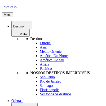
Menu
Destino
Voltar
Destino
Europa
Ásia
Médio Oriente
América Do Norte
América Do Sul
África
Pacífico
NOSSOS DESTINOS IMPERDÍVEIS
São Paulo
Rio de Janeiro
Santiago
Florianopolis
Ver todos os destinos
Ofertas