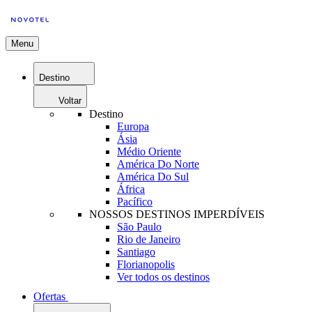
Menu
Destino
Voltar
Destino
Europa
Ásia
Médio Oriente
América Do Norte
América Do Sul
África
Pacífico
NOSSOS DESTINOS IMPERDÍVEIS
São Paulo
Rio de Janeiro
Santiago
Florianopolis
Ver todos os destinos
Ofertas