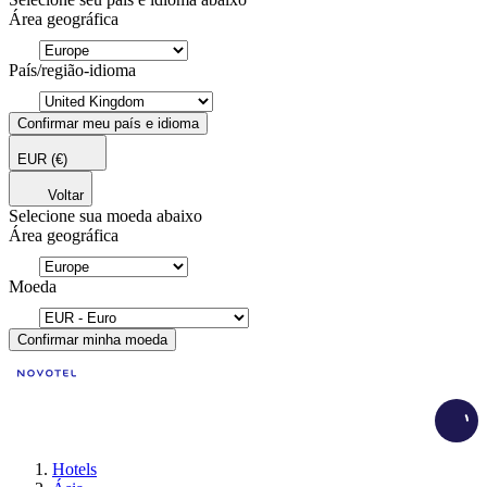
Área geográfica
País/região-idioma
Confirmar meu país e idioma
EUR
(€)
Voltar
Selecione sua moeda abaixo
Área geográfica
Moeda
Confirmar minha moeda
Load
Hotels