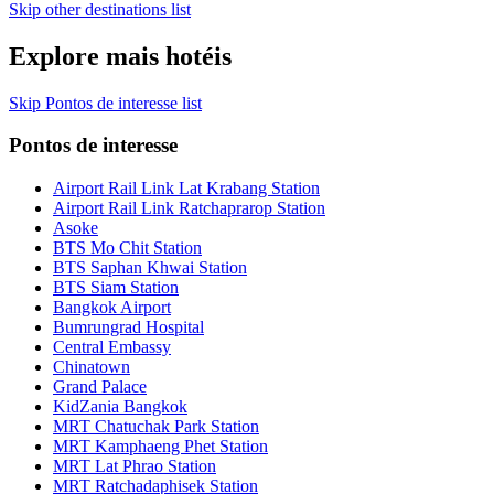
Skip other destinations list
Explore mais hotéis
Skip Pontos de interesse list
Pontos de interesse
Airport Rail Link Lat Krabang Station
Airport Rail Link Ratchaprarop Station
Asoke
BTS Mo Chit Station
BTS Saphan Khwai Station
BTS Siam Station
Bangkok Airport
Bumrungrad Hospital
Central Embassy
Chinatown
Grand Palace
KidZania Bangkok
MRT Chatuchak Park Station
MRT Kamphaeng Phet Station
MRT Lat Phrao Station
MRT Ratchadaphisek Station