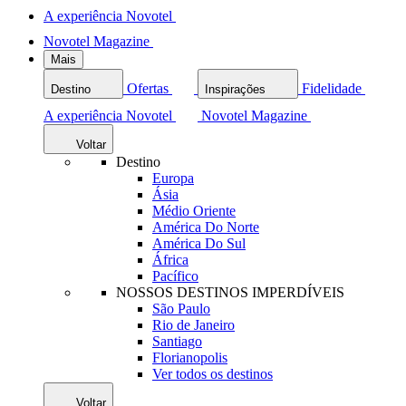
A experiência Novotel
Novotel Magazine
Mais
Ofertas
Fidelidade
Destino
Inspirações
A experiência Novotel
Novotel Magazine
Voltar
Destino
Europa
Ásia
Médio Oriente
América Do Norte
América Do Sul
África
Pacífico
NOSSOS DESTINOS IMPERDÍVEIS
São Paulo
Rio de Janeiro
Santiago
Florianopolis
Ver todos os destinos
Voltar