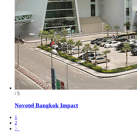
/ 5
Novotel Bangkok Impact
1
2
〉