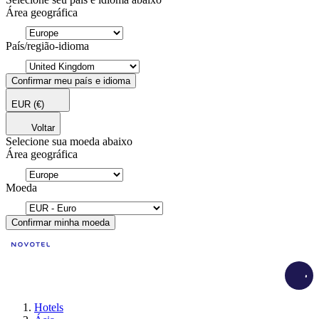
Área geográfica
País/região-idioma
Confirmar meu país e idioma
EUR
(€)
Voltar
Selecione sua moeda abaixo
Área geográfica
Moeda
Confirmar minha moeda
Load
Hotels