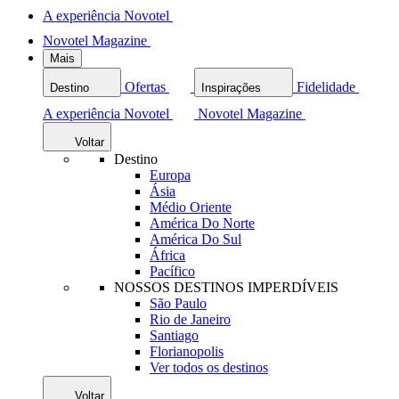
A experiência Novotel
Novotel Magazine
Mais
Ofertas
Fidelidade
Destino
Inspirações
A experiência Novotel
Novotel Magazine
Voltar
Destino
Europa
Ásia
Médio Oriente
América Do Norte
América Do Sul
África
Pacífico
NOSSOS DESTINOS IMPERDÍVEIS
São Paulo
Rio de Janeiro
Santiago
Florianopolis
Ver todos os destinos
Voltar