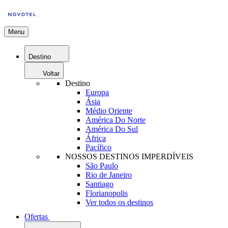
Menu
Destino
Voltar
Destino
Europa
Ásia
Médio Oriente
América Do Norte
América Do Sul
África
Pacífico
NOSSOS DESTINOS IMPERDÍVEIS
São Paulo
Rio de Janeiro
Santiago
Florianopolis
Ver todos os destinos
Ofertas