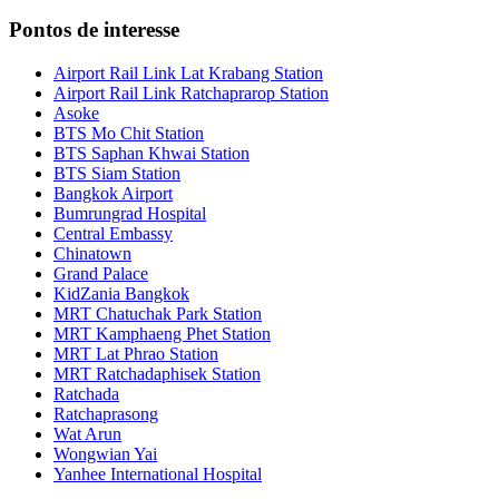
Pontos de interesse
Airport Rail Link Lat Krabang Station
Airport Rail Link Ratchaprarop Station
Asoke
BTS Mo Chit Station
BTS Saphan Khwai Station
BTS Siam Station
Bangkok Airport
Bumrungrad Hospital
Central Embassy
Chinatown
Grand Palace
KidZania Bangkok
MRT Chatuchak Park Station
MRT Kamphaeng Phet Station
MRT Lat Phrao Station
MRT Ratchadaphisek Station
Ratchada
Ratchaprasong
Wat Arun
Wongwian Yai
Yanhee International Hospital