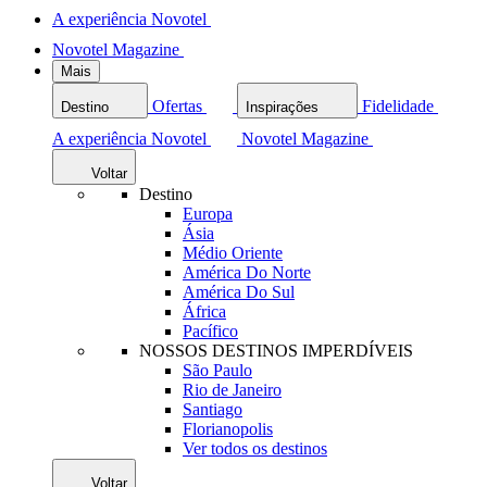
A experiência Novotel
Novotel Magazine
Mais
Ofertas
Fidelidade
Destino
Inspirações
A experiência Novotel
Novotel Magazine
Voltar
Destino
Europa
Ásia
Médio Oriente
América Do Norte
América Do Sul
África
Pacífico
NOSSOS DESTINOS IMPERDÍVEIS
São Paulo
Rio de Janeiro
Santiago
Florianopolis
Ver todos os destinos
Voltar