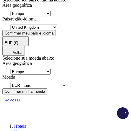
Área geográfica
País/região-idioma
Confirmar meu país e idioma
EUR
(€)
Voltar
Selecione sua moeda abaixo
Área geográfica
Moeda
Confirmar minha moeda
Load
Hotels