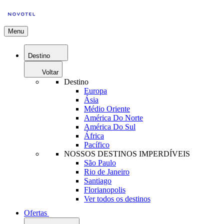
Menu
Destino
Voltar
Destino
Europa
Ásia
Médio Oriente
América Do Norte
América Do Sul
África
Pacífico
NOSSOS DESTINOS IMPERDÍVEIS
São Paulo
Rio de Janeiro
Santiago
Florianopolis
Ver todos os destinos
Ofertas