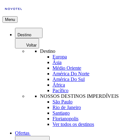
Menu
Destino
Voltar
Destino
Europa
Ásia
Médio Oriente
América Do Norte
América Do Sul
África
Pacífico
NOSSOS DESTINOS IMPERDÍVEIS
São Paulo
Rio de Janeiro
Santiago
Florianopolis
Ver todos os destinos
Ofertas