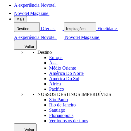
A experiência Novotel
Novotel Magazine
Mais
Ofertas
Fidelidade
Destino
Inspirações
A experiência Novotel
Novotel Magazine
Voltar
Destino
Europa
Ásia
Médio Oriente
América Do Norte
América Do Sul
África
Pacífico
NOSSOS DESTINOS IMPERDÍVEIS
São Paulo
Rio de Janeiro
Santiago
Florianopolis
Ver todos os destinos
Voltar