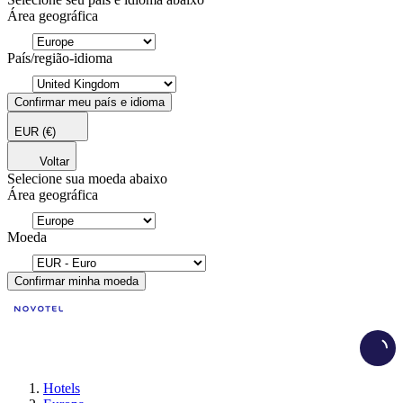
Área geográfica
País/região-idioma
Confirmar meu país e idioma
EUR
(€)
Voltar
Selecione sua moeda abaixo
Área geográfica
Moeda
Confirmar minha moeda
Load
Hotels