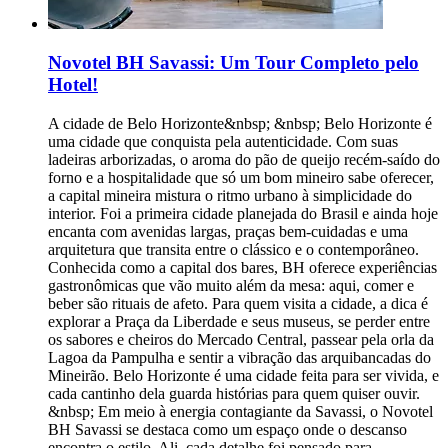
Novotel BH Savassi: Um Tour Completo pelo
Hotel!
A cidade de Belo Horizonte&nbsp; &nbsp; Belo Horizonte é
uma cidade que conquista pela autenticidade. Com suas
ladeiras arborizadas, o aroma do pão de queijo recém-saído do
forno e a hospitalidade que só um bom mineiro sabe oferecer,
a capital mineira mistura o ritmo urbano à simplicidade do
interior. Foi a primeira cidade planejada do Brasil e ainda hoje
encanta com avenidas largas, praças bem-cuidadas e uma
arquitetura que transita entre o clássico e o contemporâneo.
Conhecida como a capital dos bares, BH oferece experiências
gastronômicas que vão muito além da mesa: aqui, comer e
beber são rituais de afeto. Para quem visita a cidade, a dica é
explorar a Praça da Liberdade e seus museus, se perder entre
os sabores e cheiros do Mercado Central, passear pela orla da
Lagoa da Pampulha e sentir a vibração das arquibancadas do
Mineirão. Belo Horizonte é uma cidade feita para ser vivida, e
cada cantinho dela guarda histórias para quem quiser ouvir.
&nbsp; Em meio à energia contagiante da Savassi, o Novotel
BH Savassi se destaca como um espaço onde o descanso
encontra o estilo. Ali, cada detalhe foi pensado para