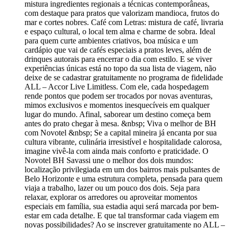
mistura ingredientes regionais a técnicas contemporâneas,
com destaque para pratos que valorizam mandioca, frutos do
mar e cortes nobres. Café com Letras: mistura de café, livraria
e espaço cultural, o local tem alma e charme de sobra. Ideal
para quem curte ambientes criativos, boa música e um
cardápio que vai de cafés especiais a pratos leves, além de
drinques autorais para encerrar o dia com estilo. E se viver
experiências únicas está no topo da sua lista de viagem, não
deixe de se cadastrar gratuitamente no programa de fidelidade
ALL – Accor Live Limitless. Com ele, cada hospedagem
rende pontos que podem ser trocados por novas aventuras,
mimos exclusivos e momentos inesquecíveis em qualquer
lugar do mundo. Afinal, saborear um destino começa bem
antes do prato chegar à mesa. &nbsp; Viva o melhor de BH
com Novotel &nbsp; Se a capital mineira já encanta por sua
cultura vibrante, culinária irresistível e hospitalidade calorosa,
imagine vivê-la com ainda mais conforto e praticidade. O
Novotel BH Savassi une o melhor dos dois mundos:
localização privilegiada em um dos bairros mais pulsantes de
Belo Horizonte e uma estrutura completa, pensada para quem
viaja a trabalho, lazer ou um pouco dos dois. Seja para
relaxar, explorar os arredores ou aproveitar momentos
especiais em família, sua estadia aqui será marcada por bem-
estar em cada detalhe. E que tal transformar cada viagem em
novas possibilidades? Ao se inscrever gratuitamente no ALL –