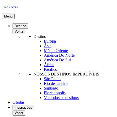
Menu
Destino
Voltar
Destino
Europa
Ásia
Médio Oriente
América Do Norte
América Do Sul
África
Pacífico
NOSSOS DESTINOS IMPERDÍVEIS
São Paulo
Rio de Janeiro
Santiago
Florianopolis
Ver todos os destinos
Ofertas
Inspirações
Voltar