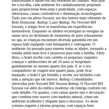
transformam o banho em um momento de cuidado. Seja qual
for a escolha, cada ambiente foi cuidadosamente projetado
para proporcionar bem-estar e praticidade, com espaços
silenciosos, camas confortáveis e iluminação aconchegante.
Tudo isso em plena Savassi, um dos bairros mais vibrantes de
Belo Horizonte. &nbsp; Lazer &nbsp; No Novotel BH
Savassi, o tempo livre se transforma em experiências
memoráveis. Enquanto os adultos recarregam as energias na
sauna seca ou desfrutam de momentos de puro relaxamento
no spa, as crianças encontram diversão garantida em um
espaço kids equipado com brinquedos e videogame. O
ambiente foi pensado para entreter todas as idades, tornando a
estadia ainda mais leve e prazerosa para toda a família. Além
disso, o hotel recebe com carinho os pequenos viajantes:
crianças e adolescentes de até 16 anos se hospedam
gratuitamente no mesmo quarto dos pais. E se o seu
companheiro de viagem tem quatro patas, pode ficar
tranquilo: o hotel é pet friendly e recebe seu bichinho com
toda a atenção que ele merece. &nbsp; Comodidades
oferecidas pelo Novotel BH Savassi &nbsp; O Novotel BH
Savassi vai além da estética moderna: ele entrega conforto em
cada detalhe. Os quartos, com camas queen size e decoração
que combina tons suaves com madeira natural, criam um
ambiente acolhedor e elegante para o descanso. As áreas
comuns seguem a mesma proposta, com espaços bem