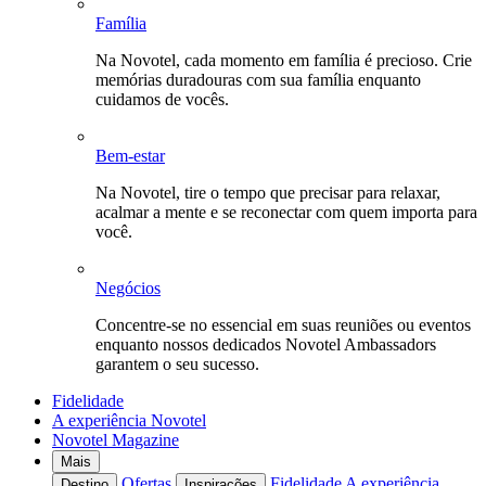
Família
Na Novotel, cada momento em família é precioso. Crie
memórias duradouras com sua família enquanto
cuidamos de vocês.
Bem-estar
Na Novotel, tire o tempo que precisar para relaxar,
acalmar a mente e se reconectar com quem importa para
você.
Negócios
Concentre-se no essencial em suas reuniões ou eventos
enquanto nossos dedicados Novotel Ambassadors
garantem o seu sucesso.
Fidelidade
A experiência Novotel
Novotel Magazine
Mais
Ofertas
Fidelidade
A experiência
Destino
Inspirações