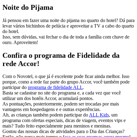
Noite do Pijama
Já pensou em fazer uma noite do pijama no quarto do hotel? Dá para
levar vários bichinhos de pelúcia e aproveitar a TV a cabo do quarto
do hotel.
Isso, sem dúvidas, vai fechar o dia de toda a família com chave de
ouro. Aproveitem!
Confira o programa de Fidelidade da
rede Accor!
Com o Novotel, o que já é excelente pode ficar ainda melhor. Isso
porque, como a rede faz parte do grupo Accor, você também pode
participar do
programa de fidelidade ALL
.
Basta se cadastrar no site do programa e, a cada vez que você
utilizar um dos hotéis Accor, acumulará pontos.
As pontuações, posteriormente, podem ser trocadas por mais
vantagens em hospedagens e e outras experiências.
Ah, as crianças também podem participar do
ALL Kids
, um
programa com ofertas especiais, dicas de viagem, eventos vips e
mais? Tudo feito especialmente para meninos e meninas.
Gostou das nossas dicas de atividades para o Dia das Crianças?
Então, não perca mais tempo e
faça as suas reservas agora mesmo
!