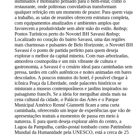
iluminados e mobiliário pensado para o bem-estar, como o
restaurante, onde poltronas convidativas transformam
qualquer refeição em um momento de prazer. Para quem viaja
a trabalho, as salas de reuniões oferecem estrutura completa,
com equipamentos atualizados e ambientes amplos que
favorecem a produtividade sem abrir mão do estilo. &nbsp;
Pontos Turísticos perto do Novotel BH Savassi &nbsp;
Localizado no coração do bairro Savassi, uma das regiões
mais charmosas e pulsantes de Belo Horizonte, o Novotel BH
Savassi é o ponto de partida perfeito para quem deseja
explorar o melhor da capital mineira. Com ruas arborizadas,
atmosfera cosmopolita e um mix vibrante de cultura e
gastronomia, a Savassi é o cenário ideal para caminhadas sem
pressa, tardes em cafés autênticos e noites animadas em bares
descolados. A poucos minutos do hotel, é possível chegar à
icônica Praça da Liberdade, onde palacetes históricos se
misturam a museus contemporâneos e jardins inspirados no
paisagismo francês. Se a ideia for mergulhar ainda mais na
cena cultural da cidade, o Palácio das Artes e o Parque
Municipal Américo Renné Giannetti ficam a uma curta
caminhada, oferecendo um leque de experiências que vão de
apresentações teatrais a momentos de pausa em meio à
natureza. E para quem deseja explorar além do centro, a
Lagoa da Pampulha, cartão-postal tombado como Patrimônio
Mundial da Humanidade pela UNESCO, está a cerca de 25