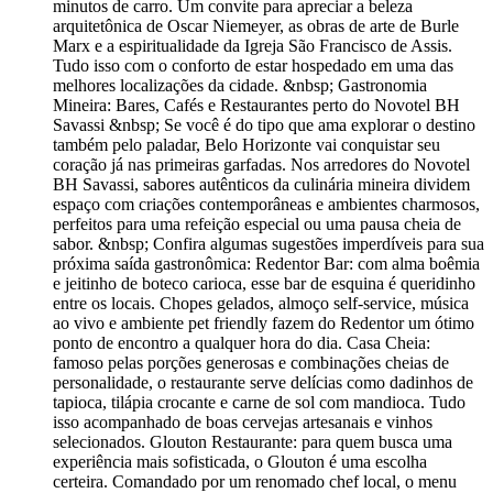
minutos de carro. Um convite para apreciar a beleza
arquitetônica de Oscar Niemeyer, as obras de arte de Burle
Marx e a espiritualidade da Igreja São Francisco de Assis.
Tudo isso com o conforto de estar hospedado em uma das
melhores localizações da cidade. &nbsp; Gastronomia
Mineira: Bares, Cafés e Restaurantes perto do Novotel BH
Savassi &nbsp; Se você é do tipo que ama explorar o destino
também pelo paladar, Belo Horizonte vai conquistar seu
coração já nas primeiras garfadas. Nos arredores do Novotel
BH Savassi, sabores autênticos da culinária mineira dividem
espaço com criações contemporâneas e ambientes charmosos,
perfeitos para uma refeição especial ou uma pausa cheia de
sabor. &nbsp; Confira algumas sugestões imperdíveis para sua
próxima saída gastronômica: Redentor Bar: com alma boêmia
e jeitinho de boteco carioca, esse bar de esquina é queridinho
entre os locais. Chopes gelados, almoço self-service, música
ao vivo e ambiente pet friendly fazem do Redentor um ótimo
ponto de encontro a qualquer hora do dia. Casa Cheia:
famoso pelas porções generosas e combinações cheias de
personalidade, o restaurante serve delícias como dadinhos de
tapioca, tilápia crocante e carne de sol com mandioca. Tudo
isso acompanhado de boas cervejas artesanais e vinhos
selecionados. Glouton Restaurante: para quem busca uma
experiência mais sofisticada, o Glouton é uma escolha
certeira. Comandado por um renomado chef local, o menu