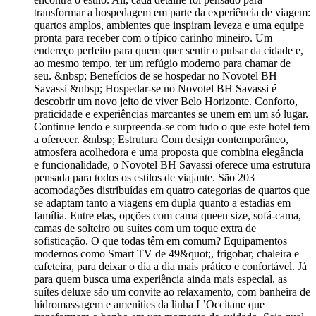
transformar a hospedagem em parte da experiência de viagem:
quartos amplos, ambientes que inspiram leveza e uma equipe
pronta para receber com o típico carinho mineiro. Um
endereço perfeito para quem quer sentir o pulsar da cidade e,
ao mesmo tempo, ter um refúgio moderno para chamar de
seu. &nbsp; Benefícios de se hospedar no Novotel BH
Savassi &nbsp; Hospedar-se no Novotel BH Savassi é
descobrir um novo jeito de viver Belo Horizonte. Conforto,
praticidade e experiências marcantes se unem em um só lugar.
Continue lendo e surpreenda-se com tudo o que este hotel tem
a oferecer. &nbsp; Estrutura Com design contemporâneo,
atmosfera acolhedora e uma proposta que combina elegância
e funcionalidade, o Novotel BH Savassi oferece uma estrutura
pensada para todos os estilos de viajante. São 203
acomodações distribuídas em quatro categorias de quartos que
se adaptam tanto a viagens em dupla quanto a estadias em
família. Entre elas, opções com cama queen size, sofá-cama,
camas de solteiro ou suítes com um toque extra de
sofisticação. O que todas têm em comum? Equipamentos
modernos como Smart TV de 49&quot;, frigobar, chaleira e
cafeteira, para deixar o dia a dia mais prático e confortável. Já
para quem busca uma experiência ainda mais especial, as
suítes deluxe são um convite ao relaxamento, com banheira de
hidromassagem e amenities da linha L’Occitane que