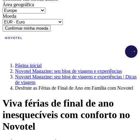
Área geográfica
Moeda
Confirmar minha moeda
Load
Página inicial
Novotel Magazine: seu blog de viagens e experiências
Novotel Magazine: seu blog de viagens e experiências | Dicas
de viagem
Desfrute as Férias de Final de Ano em Família com Novotel
Viva férias de final de ano
inesquecíveis com conforto no
Novotel