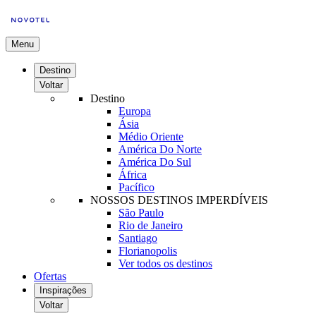
Menu
Destino
Voltar
Destino
Europa
Ásia
Médio Oriente
América Do Norte
América Do Sul
África
Pacífico
NOSSOS DESTINOS IMPERDÍVEIS
São Paulo
Rio de Janeiro
Santiago
Florianopolis
Ver todos os destinos
Ofertas
Inspirações
Voltar