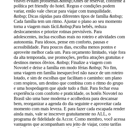
visível evitam problemas.&nbsp;Antes de reservar, confirme a
política pet friendly do hotel. Regras e condições podem
variar, então vale checar para viajar com tranquilidade.
&nbsp; Dicas rápidas para diferentes tipos de família &nbsp;
Cada família tem um ritmo. Ajustar o plano ao seu momento
torna a viagem mais fácil.&nbsp;Para bebês, reduza
deslocamentos e priorize rotinas previsíveis. Para
adolescentes, inclua escolhas reais no roteiro e atividades com
autonomia. Para idosos, pense em conforto, pausas e
acessibilidade. Para poucos dias, escolha menos pontos e
aproveite melhor cada um. Para orçamento limitado, viaje fora
da alta temporada, use promoções, prefira atrações gratuitas e
destinos menos óbvios. &nbsp; Finalize a viagem com
Novotel e deixe a família em modo férias &nbsp; No fim,
uma viagem em família inesquecível não nasce de um roteiro
lotado, e sim de escolhas que facilitam o caminho: um plano
com respiros, um destino que combina com o ritmo do grupo
e uma hospedagem que ajude tudo a fluir. Para fechar essa
experiência com conforto e praticidade, os hotéis Novotel no
Brasil são uma base moderna e acolhedora para descansar
bem, reorganizar a agenda do dia seguinte e aproveitar cada
momento com mais leveza. E para fazer cada escapada render
ainda mais, vale se inscrever gratuitamente no ALL, o
programa de fidelidade da Accor. Como membro, você acessa
vantagens que acompanham seu jeito de viajar, como tarifas