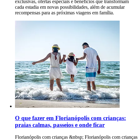
exclusivas, ofertas especiais e benefícios que transformam
cada estadia em novas possibilidades, além de acumular
recompensas para as próximas viagens em família.
O que fazer em Florianópolis com crianças:
praias calmas, passeios e onde ficar
Florianópolis com crianças &nbsp; Florianópolis com crianças é sinônimo de dias leves, com natureza por todos os lados e passeios que cabem na rotina da família sem virar maratona. O melhor é que a ilha entrega mar calmo, lagoas, atrações educativas e planos que funcionam tanto no sol quanto quando o tempo muda. Para deixar tudo ainda mais simples, o Novotel Florianópolis é uma base moderna e acolhedora para famílias, com localização estratégica, conforto para recarregar entre um passeio e outro e estrutura que ajuda o dia a fluir com tranquilidade. Continue a leitura e monte seu roteiro com escolhas certeiras, do tipo que rende sorrisos, descanso e memórias boas. &nbsp; 01. Brincar nas águas transparentes da Ilha do Campeche &nbsp; A Ilha do Campeche é um daqueles passeios que fazem os olhos brilharem, principalmente quando o mar está no modo vitrine, com água clara e tons que parecem filtro. Para ir com crianças, a dica de local é simples: escolha um dia de mar calmo e olhe a previsão, porque a experiência muda bastante quando venta. Na areia, o clima é de praia preservada. A água costuma ser transparente e convidativa, mas o mar não é uma piscina, então vale entrar devagar e sempre perto da beira, especialmente com pequenos. &nbsp; É um passeio bom para crianças pequenas? &nbsp; Para crianças maiores, costuma ser um programa delicioso, com tempo para banho e para explorar a praia com tranquilidade. Para bebês e crianças até 3 anos, o ideal é pensar em um passeio mais guiado pelos adultos, com banho rápido, sombra garantida e menos expectativa de “ficar o dia todo”.&nbsp;O ponto que mais pesa para os menores é o barco. Se a criança enjoa fácil ou tem sensibilidade a balanço, vale escolher horários com mar mais estável e levar o básico para conforto, como água, lanche leve e uma troca de roupa seca. &nbsp; Mar, profundidade e entrada na água &nbsp; Em dias bons, a entrada costuma ser amigável, com faixa rasa que dá para brincar perto da margem. Ainda assim, a profundidade pode variar e em alguns trechos o mar “cai” mais rápido, então o melhor é evitar avançar e escolher a parte mais tranquila da praia.&nbsp;Correnteza e ondas dependem muito do vento e da maré. Um detalhe que moradores sempre observam é a cor e o desenho da água, quando ela está mais lisa e clara, o banho costuma ser mais seguro e mais gostoso. &nbsp; Deslocamento e barco: o que vale planejar &nbsp; Os barcos para a Ilha do Campeche costumam sair de pontos como Barra da Lagoa, Armação e região do Campeche. Isso muda completamente o ritmo do dia, porque o deslocamento até o embarque pode tomar um bom tempo, principalmente em alta temporada. O trajeto de barco é parte do passeio. Em mar calmo, costuma ser tranquilo e rápido, já em dias de vento o balanço aumenta e pode cansar, especialmente crianças pequenas e quem enjoa com facilidade. Vale sair cedo e confirmar horário de retorno, porque a permanência na ilha é geralmente limitada, muitas vezes por volta de quatro horas. Na prática, o tempo passa rápido entre desembarque, banho e pausa para lanche. Reserva e organização ajudam muito. Se você vai com crianças, prefira horários com menos fila, chegue com antecedência e leve o essencial já separado para embarcar sem correria.&nbsp;Carrinho de bebê tende a ser pouco prático, tanto no embarque quanto na areia. Um canguru ou suporte leve costuma facilitar, deixando as mãos livres e o passeio mais confortável. &nbsp; Infraestrutura na ilha &nbsp; A Ilha do Campeche é preservada, então não espere a estrutura de uma praia urbana. Pense em sombra como item essencial, porque a sombra natural é limitada e você pode depender de guarda-sol. Levar água e lanches é uma decisão inteligente, principalmente com crianças. Para alimentação, o ideal é não contar com muitas opções e sempre ter um plano simples na mochila, como frutas, biscoitos, sanduíche e itens para hidratar. Sobre trilhas guiadas, algumas experiências podem ter custo extra e nem sempre são adequadas para todas as idades. Se estiver com crianças pequenas, priorize o banho e a praia, que já entregam o melhor do passeio. &nbsp; Custos reais e planejamento do tempo &nbsp; Na prática, a Ilha do Campeche ocupa um pedaço grande do dia. Se você tem só dois ou três dias em Florianópolis, inclua o passeio com consciência, porque ele pode limitar outras experiências que também são ótimas com crianças.&nbsp; Na alta temporada, as saídas ficam mais disputadas e filas podem aparecer, principalmente em horários clássicos. A dica é reservar com antecedência e escolher horários que reduzam espera, porque ninguém merece surpresa ruim com criança ansiosa. Se a família quer um dia especial de praia e está disposta ao ritmo do barco, a Ilha do Campeche pode ser um dos momentos mais bonitos da viagem. Quando o planejamento é simples e o mar ajuda, vira lembrança para guardar com carinho. &nbsp; 02. Passear de barco pirata em Canasvieiras&nbsp; &nbsp; Entre os lugares para ir com crianças em Florianópolis, o barco pirata em Canasvieiras costuma virar o programa mais “uau” do dia. A embarcação é temática, a tripulação vai caracterizada e o passeio acontece com música, brincadeiras e clima leve do começo ao fim. &nbsp; Quanto custa e quem paga meia &nbsp; Os valores variam conforme o roteiro e a antecedência da compra, mas, em geral, ficam entre R$ 140 e R$ 260 por pessoa. Para crianças, a regra mais comum é clara: 0 a 5 anos não pagam e 6 a 10 anos pagam meia, com apresentação de documento. &nbsp; O que está incluso, e o que costuma ficar por conta da família &nbsp; O passeio inclui a navegação e a animação a bordo, com paradas que mudam conforme a opção escolhida. Nos roteiros mais longos, pode haver parada para banho e parada para almoço, mas a refeição normalmente é opcional e não inclusa. Em roteiros com visita a Anhatomirim, existe a possibilidade de taxa de visitação paga à parte, e há casos em que o pagamento é somente em dinheiro no local. &nbsp; Lanches, água e o que levar &nbsp; Você pode levar água e lanches no cooler, e há barcos que vendem bebidas e itens simples a bordo. Em algumas regras de operação, vidro não é permitido.&nbsp;Para ir com crianças, um kit básico resolve: protetor solar, boné, toalha e uma troca de roupa. Assim, a parada para banho fica mais gostosa e o pós-passeio não vira corrida. &nbsp; Dicas rápidas para ir com crianças sem perrengue &nbsp; Se a criança enjoa em barco, vale priorizar um dia de mar mais calmo, escolher um assento mais central e levar água em pequenos goles. Se for algo recorrente, converse com o pediatra antes da viagem para decidir o que faz sentido.&nbsp;Sobre segurança, as operações informam que há coletes salva-vidas e flutuantes para adultos e crianças, e a equipe orienta o uso durante o passeio. Carrinho de bebê tende a ser pouco prático, porque o embarque e a circulação no barco pedem mãos livres. Para pequenos, um canguru ou suporte leve costuma facilitar o dia. Para fechar, este é um dos&nbsp;lugares para conhecer em Florianópolis com crianças quando você quer combinar paisagem bonita com um programa animado e fácil de encaixar no roteiro, especialmente se você reservar com antecedência para evitar lotação e filas no embarque. &nbsp; 03. Nadar na Lagoa do Peri &nbsp; A Lagoa do Peri, no sul da ilha, é água doce, calma e com clima de refúgio, ótima para uma pausa fora do agito das praias oceânicas. As margens têm faixa de areia, áreas verdes e estrutura que facilita o dia com crianças, como banheiros e até parquinho, além de trilhas para quem quer esticar o passeio sem pressa. Se a sua dúvida é&nbsp;onde levar crianças em Florianópolis, pense nela como um programa que funciona com pouca produção: leva toalha, lanche, protetor solar e pronto. Só vale um cuidado bem local, a balneabilidade é monitorada e pode variar, então, antes de entrar na água, confira a condição do dia, principalmente em semanas de maior movimento. Para&nbsp;o que fazer em Florianópolis em julho com crianças, a Lagoa do Peri encaixa muito bem em dias de sol de inverno, quando a água fica mais fria e o passeio ganha cara de piquenique com caminhada leve. Se der para molhar os pés e brincar na beira, ótimo, se não, a paisagem e a tranquilidade já entregam um dos momentos mais gostosos do roteiro. &nbsp; 04. Brincar na Praia da Daniela &nbsp; A Praia da Daniela, no norte da ilha, tem mar bem calmo e raso, com cara de “piscina” devido à influência da Baía Norte, por isso muita gente coloca o lugar na lista de melhor praia de Florianópolis para crianças. O charme está na simplicidade: faixa de areia clara para brincar, água gostosa para entrar devagar e um clima residencial que deixa tudo mais tranquilo. A estrutura é enxuta, costuma ter poucos quiosques, então vale chegar com água, lanche e o essencial para o sol, assim o passeio rende sem improviso. Para um&nbsp;passeio com crianças em Florianópolis que funcione de ponta a ponta, vá cedo para pegar a praia mais vazia, escolha um canto com mais espaço para montar base e combine com uma caminhada curta pela região. Daniela é daquelas escolhas que não exigem grandes planos, só um ritmo leve e tempo para brincar. &nbsp; 05. Ver os peixes na Praia da Lagoinha do Norte &nbsp; Pequena, charmosa e com mar tão calmo que parece piscina, a Lagoinha do Norte costuma entrar fácil na lista de melhores praias de Florianópolis para crianças, sobretudo quando a ideia é brincar na água sem sustos. As águas são cristalinas e rasas em boa parte da faixa de banho, o que deixa o passeio mais leve para famílias com pequenos. O detalhe que encanta as crianças é simples: perto dos costões, dá para observar peixinhos com máscara e snorkel, como quem descobre um aquário ao ar livre. Em dias de sol, a água costuma ficar mais morna do que em outras praias da ilha e as ondas são bem fraquinhas, ótimo para entrar devagar e aproveitar com calma. Se você está montando sua lista de&nbsp;o que fazer em Floripa com crianças, pense nela como um programa de manhã