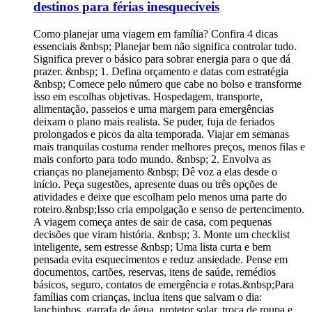
destinos para férias inesquecíveis
Como planejar uma viagem em família? Confira 4 dicas
essenciais &nbsp; Planejar bem não significa controlar tudo.
Significa prever o básico para sobrar energia para o que dá
prazer. &nbsp; 1. Defina orçamento e datas com estratégia
&nbsp; Comece pelo número que cabe no bolso e transforme
isso em escolhas objetivas. Hospedagem, transporte,
alimentação, passeios e uma margem para emergências
deixam o plano mais realista. Se puder, fuja de feriados
prolongados e picos da alta temporada. Viajar em semanas
mais tranquilas costuma render melhores preços, menos filas e
mais conforto para todo mundo. &nbsp; 2. Envolva as
crianças no planejamento &nbsp; Dê voz a elas desde o
início. Peça sugestões, apresente duas ou três opções de
atividades e deixe que escolham pelo menos uma parte do
roteiro.&nbsp;Isso cria empolgação e senso de pertencimento.
A viagem começa antes de sair de casa, com pequenas
decisões que viram história. &nbsp; 3. Monte um checklist
inteligente, sem estresse &nbsp; Uma lista curta e bem
pensada evita esquecimentos e reduz ansiedade. Pense em
documentos, cartões, reservas, itens de saúde, remédios
básicos, seguro, contatos de emergência e rotas.&nbsp;Para
famílias com crianças, inclua itens que salvam o dia:
lanchinhos, garrafa de água, protetor solar, troca de roupa e