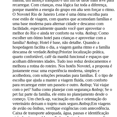
manhã, um almoço tranquilo e um fim de tarde mais leve para
recarregar. Com crianças, essa lógica faz toda a diferença,
porque mantém a energia do grupo em alta sem forçar o ritmo.
O Novotel Rio de Janeiro Leme é uma ótima escolha para
esse estilo de viagem, com quartos que acomodam famílias e
uma base moderna para alternar cidade e descanso com
facilidade, especialmente quando você quer aproveitar o
melhor do Rio e ainda ter conforto na volta. &nbsp; Como
escolher um ótimo hotel para crianças e aproveitar com a
família? &nbsp; Hotel é base, não detalhe. Quando a
hospedagem facilita o dia, a viagem ganha ritmo e a família
descansa de verdade.&nbsp;Priorize localização prática,
quarto confortável, café da manhã funcional e espaços que
acolham diferentes idades. Tudo isso reduz deslocamentos e
melhora a rotina do roteiro. Nos hotéis Novotel, a proposta é
justamente essa: uma experiência moderna, simples e
acolhedora, com soluções pensadas para famílias. É o tipo de
escolha que ajuda a manter a viagem fluida, com conforto
para recarregar entre um passeio e outro. &nbsp; Vai viajar
com o pet? Saiba como planejar com segurança &nbsp; Se o
pet faz parte da família, ele entra no planejamento desde o
começo. Um check-up, vacinação em dia e orientação do
veterinário deixam o trajeto mais seguro.&nbsp;Em viagens
de avião ou ônibus, verifique exigências com antecedência.
Caixa de transporte adequada, água, pausas e identificação