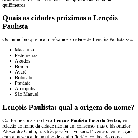
quilômetros.
Quais as cidades próximas a Lençóis
Paulista
Os município que ficam próximos a cidade de Lençóis Paulista são:
Macatuba
Pederneiras
Agudos
Borebi
Avaré
Botucatu
Pratânia
Areiópolis
São Manuel
Lençóis Paulista: qual a origem do nome?
Conforme consta no livro
Lençóis Paulista Boca do Sertão
, em
relação ao nome da cidade não há um consenso, mas o historiador
Alexandre Chitto, traz três possíveis versões.1ª versão: tem relação
com a presença de um tipo de capim florido, conhecido como