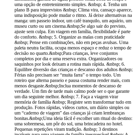
uma opção de entretenimento simples. &nbsp; 4. Tenha um
plano B para imprevistos &nbsp; Clima vira, cansaço aparece,
uma indisposição pode mudar o ritmo. Já deixe alternativas na
manga: um passeio indoor, um café tranquilo, um aquário, um
museu curto ou um cinema.&nbsp;Se algo sair do previsto,
ajuste sem culpa. Em viagem em família, flexibilidade é parte
do conforto. &nbsp; 5. Organize as malas com praticidade
&nbsp; Pense em combinações, não em peças avulsas. Uma
paleta neutra facilita, ocupa menos espaço e reduz o tempo de
decisão no quarto.&nbsp;Para crianças, leve conjuntos
completos por dia e uma reserva extra. Organizadores ou
saquinhos por look deixam a rotina mais rápida. &nbsp; 6.
Equilibre diversão das crianças e descanso dos adultos &nbsp;
Férias não precisam ser “muita farra” o tempo todo. Um
roteiro que alterna passeio e pausa costuma render mais, com
menos desgaste.&nbsp;Inclua momentos de descanso de
verdade. Um fim de tarde mais calmo pode ser o que garante
um dia seguinte melhor. &nbsp; 7. Faça a viagem virar
memória de família &nbsp; Registre sem transformar tudo em
produção. Fotos rápidas, vídeos curtos, um diário simples ou
um “caderno de viagem” das crianças já criam lembranças
bonitas.&nbsp;Uma ideia fácil é escolher um ritual do destino:
uma sobremesa, um pôr do sol, uma brincadeira no hotel.
Pequenas repetições viram tradição. &nbsp; 3 destinos
incríveis para uma viagem de família inesquecível &nbsp; A