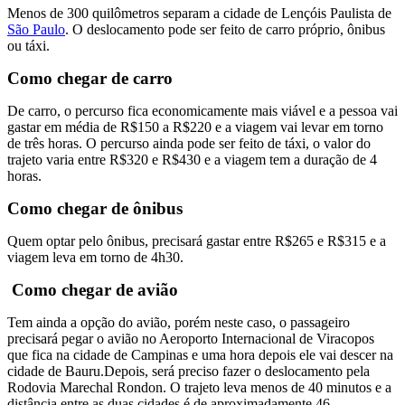
Menos de 300 quilômetros separam a cidade de Lençóis Paulista de
São Paulo
. O deslocamento pode ser feito de carro próprio, ônibus
ou táxi.
Como chegar de carro
De carro, o percurso fica economicamente mais viável e a pessoa vai
gastar em média de R$150 a R$220 e a viagem vai levar em torno
de três horas. O percurso ainda pode ser feito de táxi, o valor do
trajeto varia entre R$320 e R$430 e a viagem tem a duração de 4
horas.
Como chegar de ônibus
Quem optar pelo ônibus, precisará gastar entre R$265 e R$315 e a
viagem leva em torno de 4h30.
Como chegar de avião
Tem ainda a opção do avião, porém neste caso, o passageiro
precisará pegar o avião no Aeroporto Internacional de Viracopos
que fica na cidade de Campinas e uma hora depois ele vai descer na
cidade de Bauru.Depois, será preciso fazer o deslocamento pela
Rodovia Marechal Rondon. O trajeto leva menos de 40 minutos e a
distância entre as duas cidades é de aproximadamente 46