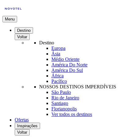
Menu
Destino
Voltar
Destino
Europa
Ásia
Médio Oriente
América Do Norte
América Do Sul
África
Pacífico
NOSSOS DESTINOS IMPERDÍVEIS
São Paulo
Rio de Janeiro
Santiago
Florianopolis
Ver todos os destinos
Ofertas
Inspirações
Voltar