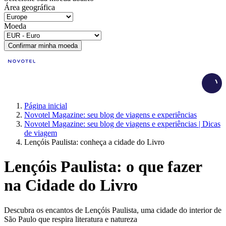
Área geográfica
Moeda
Confirmar minha moeda
Load
Página inicial
Novotel Magazine: seu blog de viagens e experiências
Novotel Magazine: seu blog de viagens e experiências | Dicas
de viagem
Lençóis Paulista: conheça a cidade do Livro
Lençóis Paulista: o que fazer
na Cidade do Livro
Descubra os encantos de Lençóis Paulista, uma cidade do interior de
São Paulo que respira literatura e natureza