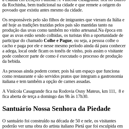
da Rochinha, bem tradicional na cidade e que remete a origem do
povoado que existiu antes mesmo da cidade.
Os responsáveis pelo são filhos de imigrantes que vieram da Itália e
até hoje as tradições trazidas pelos pais são mantidas tanto na
produção das uvas como também no vinho artesanal.Na época em
que as uvas estão sendo colhidas, os turistas têm a oportunidade de
participar do chamado
Colhe e Pague
, ou seja, a pessoa colhe o
cacho e paga por ele e nesse mesmo período ainda dá para conhecer
a adega, local onde ficam os tonéis de vinho, pois assim o visitante
pode conhecer parte de como é executado o processo de produção
da bebida.
As pessoas ainda podem comer, pois há um espaço que funciona
como restaurante e são servidos pratos que integram a gastronomia
italiana e tem também a opção de carnes assadas.
A Vinícola Casagrande fica na Rodovia Osny Mateus, km 111, 8 e
fica aberta de terça a domingo das 9h às 17h30.
Santuário Nossa Senhora da Piedade
O santuário foi construído na década de 50 e nele, os visitantes
poderão ver uma obra do artista italiano Pietá que foi esculpida em