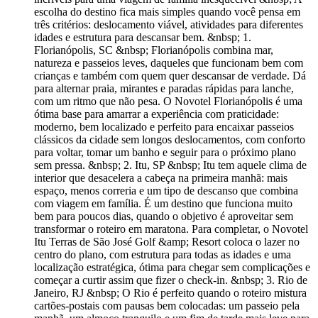
escolha do destino fica mais simples quando você pensa em
três critérios: deslocamento viável, atividades para diferentes
idades e estrutura para descansar bem. &nbsp; 1.
Florianópolis, SC &nbsp; Florianópolis combina mar,
natureza e passeios leves, daqueles que funcionam bem com
crianças e também com quem quer descansar de verdade. Dá
para alternar praia, mirantes e paradas rápidas para lanche,
com um ritmo que não pesa. O Novotel Florianópolis é uma
ótima base para amarrar a experiência com praticidade:
moderno, bem localizado e perfeito para encaixar passeios
clássicos da cidade sem longos deslocamentos, com conforto
para voltar, tomar um banho e seguir para o próximo plano
sem pressa. &nbsp; 2. Itu, SP &nbsp; Itu tem aquele clima de
interior que desacelera a cabeça na primeira manhã: mais
espaço, menos correria e um tipo de descanso que combina
com viagem em família. É um destino que funciona muito
bem para poucos dias, quando o objetivo é aproveitar sem
transformar o roteiro em maratona. Para completar, o Novotel
Itu Terras de São José Golf &amp; Resort coloca o lazer no
centro do plano, com estrutura para todas as idades e uma
localização estratégica, ótima para chegar sem complicações e
começar a curtir assim que fizer o check-in. &nbsp; 3. Rio de
Janeiro, RJ &nbsp; O Rio é perfeito quando o roteiro mistura
cartões-postais com pausas bem colocadas: um passeio pela