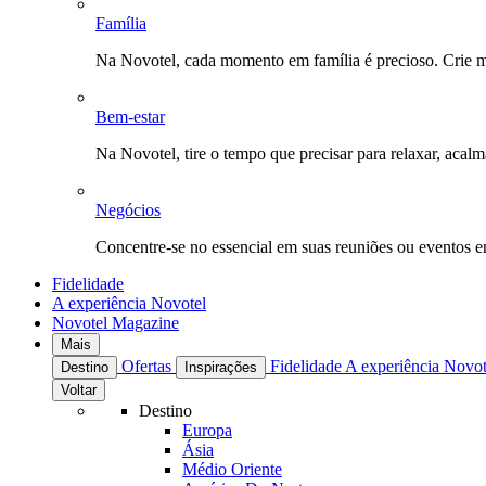
Família
Na Novotel, cada momento em família é precioso. Crie 
Bem-estar
Na Novotel, tire o tempo que precisar para relaxar, acal
Negócios
Concentre-se no essencial em suas reuniões ou eventos 
Fidelidade
A experiência Novotel
Novotel Magazine
Mais
Ofertas
Fidelidade
A experiência Novo
Destino
Inspirações
Voltar
Destino
Europa
Ásia
Médio Oriente