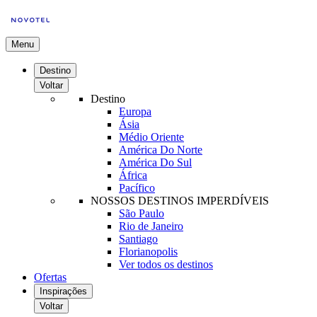
Menu
Destino
Voltar
Destino
Europa
Ásia
Médio Oriente
América Do Norte
América Do Sul
África
Pacífico
NOSSOS DESTINOS IMPERDÍVEIS
São Paulo
Rio de Janeiro
Santiago
Florianopolis
Ver todos os destinos
Ofertas
Inspirações
Voltar