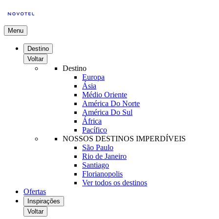
Menu
Destino
Voltar
Destino
Europa
Ásia
Médio Oriente
América Do Norte
América Do Sul
África
Pacífico
NOSSOS DESTINOS IMPERDÍVEIS
São Paulo
Rio de Janeiro
Santiago
Florianopolis
Ver todos os destinos
Ofertas
Inspirações
Voltar