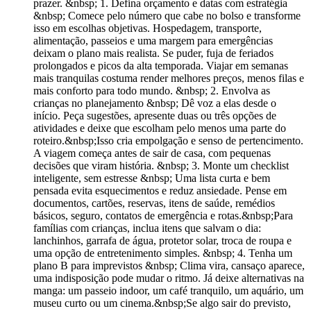
prazer. &nbsp; 1. Defina orçamento e datas com estratégia
&nbsp; Comece pelo número que cabe no bolso e transforme
isso em escolhas objetivas. Hospedagem, transporte,
alimentação, passeios e uma margem para emergências
deixam o plano mais realista. Se puder, fuja de feriados
prolongados e picos da alta temporada. Viajar em semanas
mais tranquilas costuma render melhores preços, menos filas e
mais conforto para todo mundo. &nbsp; 2. Envolva as
crianças no planejamento &nbsp; Dê voz a elas desde o
início. Peça sugestões, apresente duas ou três opções de
atividades e deixe que escolham pelo menos uma parte do
roteiro.&nbsp;Isso cria empolgação e senso de pertencimento.
A viagem começa antes de sair de casa, com pequenas
decisões que viram história. &nbsp; 3. Monte um checklist
inteligente, sem estresse &nbsp; Uma lista curta e bem
pensada evita esquecimentos e reduz ansiedade. Pense em
documentos, cartões, reservas, itens de saúde, remédios
básicos, seguro, contatos de emergência e rotas.&nbsp;Para
famílias com crianças, inclua itens que salvam o dia:
lanchinhos, garrafa de água, protetor solar, troca de roupa e
uma opção de entretenimento simples. &nbsp; 4. Tenha um
plano B para imprevistos &nbsp; Clima vira, cansaço aparece,
uma indisposição pode mudar o ritmo. Já deixe alternativas na
manga: um passeio indoor, um café tranquilo, um aquário, um
museu curto ou um cinema.&nbsp;Se algo sair do previsto,