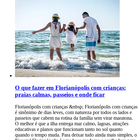
O que fazer em Florianópolis com crianças:
praias calmas, passeios e onde ficar
Florianópolis com crianças &nbsp; Florianópolis com crianças é sinônimo de dias leves, com natureza por todos os lados e passeios que cabem na rotina da família sem virar maratona. O melhor é que a ilha entrega mar calmo, lagoas, atrações educativas e planos que funcionam tanto no sol quanto quando o tempo muda. Para deixar tudo ainda mais simples, o Novotel Florianópolis é uma base moderna e acolhedora para famílias, com localização estratégica, conforto para recarregar entre um passeio e outro e estrutura que ajuda o dia a fluir com tranquilidade. Continue a leitura e monte seu roteiro com escolhas certeiras, do tipo que rende sorrisos, descanso e memórias boas. &nbsp; 01. Brincar nas águas transparentes da Ilha do Campeche &nbsp; A Ilha do Campeche é um daqueles passeios que fazem os olhos brilharem, principalmente quando o mar está no modo vitrine, com água clara e tons que parecem filtro. Para ir com crianças, a dica de local é simples: escolha um dia de mar calmo e olhe a previsão, porque a experiência muda bastante quando venta. Na areia, o clima é de praia preservada. A água costuma ser transparente e convidativa, mas o mar não é uma piscina, então vale entrar devagar e sempre perto da beira, especialmente com pequenos. &nbsp; É um passeio bom para crianças pequenas? &nbsp; Para crianças maiores, costuma ser um programa delicioso, com tempo para banho e para explorar a praia com tranquilidade. Para bebês e crianças até 3 anos, o ideal é pensar em um passeio mais guiado pelos adultos, com banho rápido, sombra garantida e menos expectativa de “ficar o dia todo”.&nbsp;O ponto que mais pesa para os menores é o barco. Se a criança enjoa fácil ou tem sensibilidade a balanço, vale escolher horários com mar mais estável e levar o básico para conforto, como água, lanche leve e uma troca de roupa seca. &nbsp; Mar, profundidade e entrada na água &nbsp; Em dias bons, a entrada costuma ser amigável, com faixa rasa que dá para brincar perto da margem. Ainda assim, a profundidade pode variar e em alguns trechos o mar “cai” mais rápido, então o melhor é evitar avançar e escolher a parte mais tranquila da praia.&nbsp;Correnteza e ondas dependem muito do vento e da maré. Um detalhe que moradores sempre observam é a cor e o desenho da água, quando ela está mais lisa e clara, o banho costuma ser mais seguro e mais gostoso. &nbsp; Deslocamento e barco: o que vale planejar &nbsp; Os barcos para a Ilha do Campeche costumam sair de pontos como Barra da Lagoa, Armação e região do Campeche. Isso muda completamente o ritmo do dia, porque o deslocamento até o embarque pode tomar um bom tempo, principalmente em alta temporada. O trajeto de barco é parte do passeio. Em mar calmo, costuma ser tranquilo e rápido, já em dias de vento o balanço aumenta e pode cansar, especialmente crianças pequenas e quem enjoa com facilidade. Vale sair cedo e confirmar horário de retorno, porque a permanência na ilha é geralmente limitada, muitas vezes por volta de quatro horas. Na prática, o tempo passa rápido entre desembarque, banho e pausa para lanche. Reserva e organização ajudam muito. Se você vai com crianças, prefira horários com menos fila, chegue com antecedência e leve o essencial já separado para embarcar sem correria.&nbsp;Carrinho de bebê tende a ser pouco prático, tanto no embarque quanto na areia. Um canguru ou suporte leve costuma facilitar, deixando as mãos livres e o passeio mais confortável. &nbsp; Infraestrutura na ilha &nbsp; A Ilha do Campeche é preservada, então não espere a estrutura de uma praia urbana. Pense em sombra como item essencial, porque a sombra natural é limitada e você pode depender de guarda-sol. Levar água e lanches é uma decisão inteligente, principalmente com crianças. Para alimentação, o ideal é não contar com muitas opções e sempre ter um plano simples na mochila, como frutas, biscoitos, sanduíche e itens para hidratar. Sobre trilhas guiadas, algumas experiências podem ter custo extra e nem sempre são adequadas para todas as idades. Se estiver com crianças pequenas, priorize o banho e a praia, que já entregam o melhor do passeio. &nbsp; Custos reais e planejamento do tempo &nbsp; Na prática, a Ilha do Campeche ocupa um pedaço grande do dia. Se você tem só dois ou três dias em Florianópolis, inclua o passeio com consciência, porque ele pode limitar outras experiências que também são ótimas com crianças.&nbsp; Na alta temporada, as saídas ficam mais disputadas e filas podem aparecer, principalmente em horários clássicos. A dica é reservar com antecedência e escolher horários que reduzam espera, porque ninguém merece surpresa ruim com criança ansiosa. Se a família quer um dia especial de praia e está disposta ao ritmo do barco, a Ilha do Campeche pode ser um dos momentos mais bonitos da viagem. Quando o planejamento é simples e o mar ajuda, vira lembrança para guardar com carinho. &nbsp; 02. Passear de barco pirata em Canasvieiras&nbsp; &nbsp; Entre os lugares para ir com crianças em Florianópolis, o barco pirata em Canasvieiras costuma virar o programa mais “uau” do dia. A embarcação é temática, a tripulação vai caracterizada e o passeio acontece com música, brincadeiras e clima leve do começo ao fim. &nbsp; Quanto custa e quem paga meia &nbsp; Os valores variam conforme o roteiro e a antecedência da compra, mas, em geral, ficam entre R$ 140 e R$ 260 por pessoa. Para crianças, a regra mais comum é clara: 0 a 5 anos não pagam e 6 a 10 anos pagam meia, com apresentação de documento. &nbsp; O que está incluso, e o que costuma ficar por conta da família &nbsp; O passeio inclui a navegação e a animação a bordo, com paradas que mudam conforme a opção escolhida. Nos roteiros mais longos, pode haver parada para banho e parada para almoço, mas a refeição normalmente é opcional e não inclusa. Em roteiros com visita a Anhatomirim, existe a possibilidade de taxa de visitação paga à parte, e há casos em que o pagamento é somente em dinheiro no local. &nbsp; Lanches, água e o que levar &nbsp; Você pode levar água e lanches no cooler, e há barcos que vendem bebidas e itens simples a bordo. Em algumas regras de operação, vidro não é permitido.&nbsp;Para ir com crianças, um kit básico resolve: protetor solar, boné, toalha e uma troca de roupa. Assim, a parada para banho fica mais gostosa e o pós-passeio não vira corrida. &nbsp; Dicas rápidas para ir com crianças sem perrengue &nbsp; Se a criança enjoa em barco, vale priorizar um dia de mar mais calmo, escolher um assento mais central e levar água em pequenos goles. Se for algo recorrente, converse com o pediatra antes da viagem para decidir o que faz sentido.&nbsp;Sobre segurança, as operações informam que há coletes salva-vidas e flutuantes para adultos e crianças, e a equipe orienta o uso durante o passeio. Carrinho de bebê tende a ser pouco prático, porque o embarque e a circulação no barco pedem mãos livres. Para pequenos, um canguru ou suporte leve costuma facilitar o dia. Para fechar, este é um dos&nbsp;lugares para conhecer em Florianópolis com crianças quando você quer combinar paisagem bonita com um programa animado e fácil de encaixar no roteiro, especialmente se você reservar com antecedência para evitar lotação e filas no embarque. &nbsp; 03. Nadar na Lagoa do Peri &nbsp; A Lagoa do Peri, no sul da ilha, é água doce, calma e com clima de refúgio, ótima para uma pausa fora do agito das praias oceânicas. As margens têm faixa de areia, áreas verdes e estrutura que facilita o dia com crianças, como banheiros e até parquinho, além de trilhas para quem quer esticar o passeio sem pressa. Se a sua dúvida é&nbsp;onde levar crianças em Florianópolis, pense nela como um programa que funciona com pouca produção: leva toalha, lanche, protetor solar e pronto. Só vale um cuidado bem local, a balneabilidade é monitorada e pode variar, então, antes de entrar na água, confira a condição do dia, principalmente em semanas de maior movimento. Para&nbsp;o que fazer em Florianópolis em julho com crianças, a Lagoa do Peri encaixa muito bem em dias de sol de inverno, quando a água fica mais fria e o passeio ganha cara de piquenique com caminhada leve. Se der para molhar os pés e brincar na beira, ótimo, se não, a paisagem e a tranquilidade já entregam um dos momentos mais gostosos do roteiro. &nbsp; 04. Brincar na Praia da Daniela &nbsp; A Praia da Daniela, no norte da ilha, tem mar bem calmo e raso, com cara de “piscina” devido à influência da Baía Norte, por isso muita gente coloca o lugar na lista de melhor praia de Florianópolis para crianças. O charme está na simplicidade: faixa de areia clara para brincar, água gostosa para entrar devagar e um clima residencial que deixa tudo mais tranquilo. A estrutura é enxuta, costuma ter poucos quiosques, então vale chegar com água, lanche e o essencial para o sol, assim o passeio rende sem improviso. Para um&nbsp;passeio com crianças em Florianópolis que funcione de ponta a ponta, vá cedo para pegar a praia mais vazia, escolha um canto com mais espaço para montar base e combine com uma caminhada curta pela região. Daniela é daquelas escolhas que não exigem grandes planos, só um ritmo leve e tempo para brincar. &nbsp; 05. Ver os peixes na Praia da Lagoinha do Norte &nbsp; Pequena, charmosa e com mar tão calmo que parece piscina, a Lagoinha do Norte costuma entrar fácil na lista de melhores praias de Florianópolis para crianças, sobretudo quando a ideia é brincar na água sem sustos. As águas são cristalinas e rasas em boa parte da faixa de banho, o que deixa o passeio mais leve para famílias com pequenos. O detalhe que encanta as crianças é simples: perto dos costões, dá para observar peixinhos com máscara e snorkel, como quem descobre um aquário ao ar livre. Em dias de sol, a água costuma ficar mais morna do que em outras praias da ilha e as ondas são bem fraquinhas, ótimo para entrar devagar e aproveitar com calma. Se você está montando sua lista de&nbsp;o que fazer em Floripa com crianças, pense nela como um programa de manhã