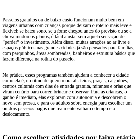
Passeios gratuitos ou de baixo custo funcionam muito bem em
viagens urbanas com crianças porque deixam o roteiro mais leve e
flexível: se bateu sono, se a fome chegou antes do previsto ou se a
chuva mudou os planos, é fácil ajustar sem aquela sensação de
“perder” o investimento. Além disso, muitas atrações ao ar livre e
espaços públicos nas grandes cidades já são pensados para famílias,
com parquinhos, áreas sombreadas, banheiros e estrutura básica que
fazem diferença na rotina do passeio.
Na prática, esses programas também ajudam a conhecer a cidade
como ela é, no ritmo de quem mora ali: feiras, praças, calçadões,
centros culturais com dias de entrada gratuita, mirantes e orlas que
viram cenário para correr, brincar e observar. Para as crianças, o
ganho é imediato, elas exploram com autonomia e descobrem o
novo sem pressa, e para os adultos sobra energia para escolher um
ou dois passeios pagos que realmente valham o tempo e o
deslocamento.
Como escolher atividades por faixa etária