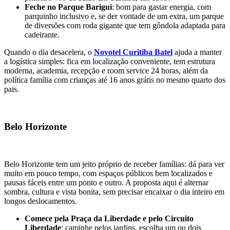
Feche no Parque Barigui
: bom para gastar energia, com
parquinho inclusivo e, se der vontade de um extra, um parque
de diversões com roda gigante que tem gôndola adaptada para
cadeirante.
Quando o dia desacelera, o
Novotel Curitiba Batel
ajuda a manter
a logística simples: fica em localização conveniente, tem estrutura
moderna, academia, recepção e room service 24 horas, além da
política família com crianças até 16 anos grátis no mesmo quarto dos
pais.
Belo Horizonte
Belo Horizonte tem um jeito próprio de receber famílias: dá para ver
muito em pouco tempo, com espaços públicos bem localizados e
pausas fáceis entre um ponto e outro. A proposta aqui é alternar
sombra, cultura e vista bonita, sem precisar encaixar o dia inteiro em
longos deslocamentos.
Comece pela Praça da Liberdade e pelo Circuito
Liberdade
: caminhe pelos jardins, escolha um ou dois