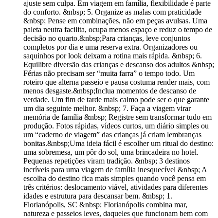
ajuste sem culpa. Em viagem em família, flexibilidade é parte
do conforto. &nbsp; 5. Organize as malas com praticidade
&nbsp; Pense em combinações, não em peças avulsas. Uma
paleta neutra facilita, ocupa menos espaço e reduz o tempo de
decisão no quarto.&nbsp;Para crianças, leve conjuntos
completos por dia e uma reserva extra. Organizadores ou
saquinhos por look deixam a rotina mais rápida. &nbsp; 6.
Equilibre diversão das crianças e descanso dos adultos &nbsp;
Férias não precisam ser “muita farra” o tempo todo. Um
roteiro que alterna passeio e pausa costuma render mais, com
menos desgaste.&nbsp;Inclua momentos de descanso de
verdade. Um fim de tarde mais calmo pode ser o que garante
um dia seguinte melhor. &nbsp; 7. Faça a viagem virar
memória de família &nbsp; Registre sem transformar tudo em
produção. Fotos rápidas, vídeos curtos, um diário simples ou
um “caderno de viagem” das crianças já criam lembranças
bonitas.&nbsp;Uma ideia fácil é escolher um ritual do destino:
uma sobremesa, um pôr do sol, uma brincadeira no hotel.
Pequenas repetições viram tradição. &nbsp; 3 destinos
incríveis para uma viagem de família inesquecível &nbsp; A
escolha do destino fica mais simples quando você pensa em
três critérios: deslocamento viável, atividades para diferentes
idades e estrutura para descansar bem. &nbsp; 1.
Florianópolis, SC &nbsp; Florianópolis combina mar,
natureza e passeios leves, daqueles que funcionam bem com