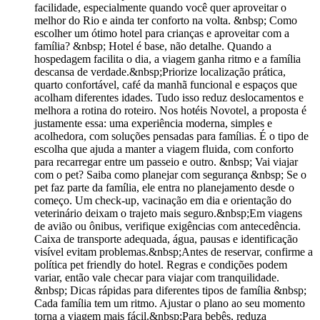
facilidade, especialmente quando você quer aproveitar o
melhor do Rio e ainda ter conforto na volta. &nbsp; Como
escolher um ótimo hotel para crianças e aproveitar com a
família? &nbsp; Hotel é base, não detalhe. Quando a
hospedagem facilita o dia, a viagem ganha ritmo e a família
descansa de verdade.&nbsp;Priorize localização prática,
quarto confortável, café da manhã funcional e espaços que
acolham diferentes idades. Tudo isso reduz deslocamentos e
melhora a rotina do roteiro. Nos hotéis Novotel, a proposta é
justamente essa: uma experiência moderna, simples e
acolhedora, com soluções pensadas para famílias. É o tipo de
escolha que ajuda a manter a viagem fluida, com conforto
para recarregar entre um passeio e outro. &nbsp; Vai viajar
com o pet? Saiba como planejar com segurança &nbsp; Se o
pet faz parte da família, ele entra no planejamento desde o
começo. Um check-up, vacinação em dia e orientação do
veterinário deixam o trajeto mais seguro.&nbsp;Em viagens
de avião ou ônibus, verifique exigências com antecedência.
Caixa de transporte adequada, água, pausas e identificação
visível evitam problemas.&nbsp;Antes de reservar, confirme a
política pet friendly do hotel. Regras e condições podem
variar, então vale checar para viajar com tranquilidade.
&nbsp; Dicas rápidas para diferentes tipos de família &nbsp;
Cada família tem um ritmo. Ajustar o plano ao seu momento
torna a viagem mais fácil.&nbsp;Para bebês, reduza