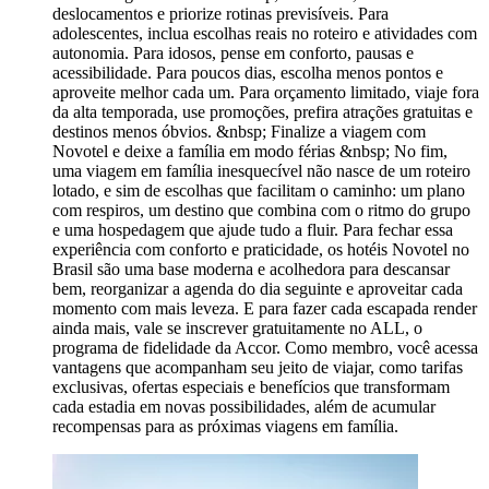
deslocamentos e priorize rotinas previsíveis. Para
adolescentes, inclua escolhas reais no roteiro e atividades com
autonomia. Para idosos, pense em conforto, pausas e
acessibilidade. Para poucos dias, escolha menos pontos e
aproveite melhor cada um. Para orçamento limitado, viaje fora
da alta temporada, use promoções, prefira atrações gratuitas e
destinos menos óbvios. &nbsp; Finalize a viagem com
Novotel e deixe a família em modo férias &nbsp; No fim,
uma viagem em família inesquecível não nasce de um roteiro
lotado, e sim de escolhas que facilitam o caminho: um plano
com respiros, um destino que combina com o ritmo do grupo
e uma hospedagem que ajude tudo a fluir. Para fechar essa
experiência com conforto e praticidade, os hotéis Novotel no
Brasil são uma base moderna e acolhedora para descansar
bem, reorganizar a agenda do dia seguinte e aproveitar cada
momento com mais leveza. E para fazer cada escapada render
ainda mais, vale se inscrever gratuitamente no ALL, o
programa de fidelidade da Accor. Como membro, você acessa
vantagens que acompanham seu jeito de viajar, como tarifas
exclusivas, ofertas especiais e benefícios que transformam
cada estadia em novas possibilidades, além de acumular
recompensas para as próximas viagens em família.