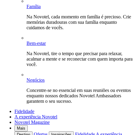
Família
Na Novotel, cada momento em família é precioso. Crie
memórias duradouras com sua família enquanto
cuidamos de vocês.
Bem-estar
Na Novotel, tire o tempo que precisar para relaxar,
acalmar a mente e se reconectar com quem importa para
você.
Negócios
Concentre-se no essencial em suas reuniões ou eventos
enquanto nossos dedicados Novotel Ambassadors
garantem o seu sucesso.
Fidelidade
A experiência Novotel
Novotel Magazine
Mais
Ofertas
Fidelidade
A experiência
Destino
Inspirações