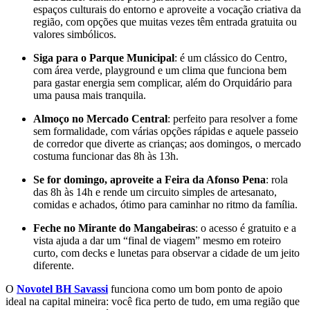
espaços culturais do entorno e aproveite a vocação criativa da
região, com opções que muitas vezes têm entrada gratuita ou
valores simbólicos.
Siga para o Parque Municipal
: é um clássico do Centro,
com área verde, playground e um clima que funciona bem
para gastar energia sem complicar, além do Orquidário para
uma pausa mais tranquila.
Almoço no Mercado Central
: perfeito para resolver a fome
sem formalidade, com várias opções rápidas e aquele passeio
de corredor que diverte as crianças; aos domingos, o mercado
costuma funcionar das 8h às 13h.
Se for domingo, aproveite a Feira da Afonso Pena
: rola
das 8h às 14h e rende um circuito simples de artesanato,
comidas e achados, ótimo para caminhar no ritmo da família.
Feche no Mirante do Mangabeiras
: o acesso é gratuito e a
vista ajuda a dar um “final de viagem” mesmo em roteiro
curto, com decks e lunetas para observar a cidade de um jeito
diferente.
O
Novotel BH Savassi
funciona como um bom ponto de apoio
ideal na capital mineira: você fica perto de tudo, em uma região que