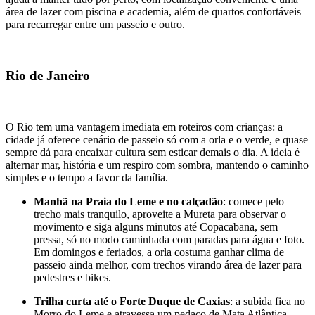
área de lazer com piscina e academia, além de quartos confortáveis
para recarregar entre um passeio e outro.
Rio de Janeiro
O Rio tem uma vantagem imediata em roteiros com crianças: a
cidade já oferece cenário de passeio só com a orla e o verde, e quase
sempre dá para encaixar cultura sem esticar demais o dia. A ideia é
alternar mar, história e um respiro com sombra, mantendo o caminho
simples e o tempo a favor da família.
Manhã na Praia do Leme e no calçadão
: comece pelo
trecho mais tranquilo, aproveite a Mureta para observar o
movimento e siga alguns minutos até Copacabana, sem
pressa, só no modo caminhada com paradas para água e foto.
Em domingos e feriados, a orla costuma ganhar clima de
passeio ainda melhor, com trechos virando área de lazer para
pedestres e bikes.
Trilha curta até o Forte Duque de Caxias
: a subida fica no
Morro do Leme e atravessa um pedaço de Mata Atlântica,