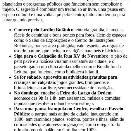
planejados e programas públicos que funcionam sem complicar o
trajeto. O segredo é combinar um trecho ao ar livre, uma pausa em
espaço cultural e uma volta a pé pelo Centro, tudo com tempo para
parar quando precisar.
Comece pelo Jardim Botânico
: entrada gratuita, alamedas
fáceis de caminhar e bons pontos para fotos, além de espaços
como o Salão de Exposições e o Centro de Ilustrações
Botânicas; por ser área protegida, vale respeitar as regras de
uso do parque, que incluem restrições para pets e bicicletas.
Siga para o Calçadão da Rua XV de Novembro
: o piso de
petit pavê e a rosácea viraram assinatura da cidade, e o
passeio ganha um clima ainda melhor com o Bondinho da
Leitura, que funciona como biblioteca infantil.
Se for sábado, aproveite as atividades gratuitas para
crianças no calçadão
: jogos grandes, brinquedos e
brincadeiras ao ar livre, sem necessidade de inscrição.
No domingo, encaixe a Feira do Largo da Ordem
:
acontece das 9h às 14h, tem artesanato, música e comidas
rápidas que resolvem o lanche sem esforço.
Para uma pausa tranquila no Centro, escolha o Passeio
Público
: o parque mais antigo da cidade, inaugurado em
1886, tem caminhos planos, sombra, pontes e ilhas, além de
curiosidades que atravessam gerações, como o registro do
primeiro voo de balão em Curitiba, em 1909.