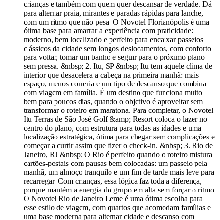
crianças e também com quem quer descansar de verdade. Dá
para alternar praia, mirantes e paradas rápidas para lanche,
com um ritmo que não pesa. O Novotel Florianópolis é uma
ótima base para amarrar a experiência com praticidade:
moderno, bem localizado e perfeito para encaixar passeios
clássicos da cidade sem longos deslocamentos, com conforto
para voltar, tomar um banho e seguir para o próximo plano
sem pressa. &nbsp; 2. Itu, SP &nbsp; Itu tem aquele clima de
interior que desacelera a cabeça na primeira manhã: mais
espaço, menos correria e um tipo de descanso que combina
com viagem em família. É um destino que funciona muito
bem para poucos dias, quando o objetivo é aproveitar sem
transformar o roteiro em maratona. Para completar, o Novotel
Itu Terras de São José Golf &amp; Resort coloca o lazer no
centro do plano, com estrutura para todas as idades e uma
localização estratégica, ótima para chegar sem complicações e
começar a curtir assim que fizer o check-in. &nbsp; 3. Rio de
Janeiro, RJ &nbsp; O Rio é perfeito quando o roteiro mistura
cartões-postais com pausas bem colocadas: um passeio pela
manhã, um almoço tranquilo e um fim de tarde mais leve para
recarregar. Com crianças, essa lógica faz toda a diferença,
porque mantém a energia do grupo em alta sem forçar o ritmo.
O Novotel Rio de Janeiro Leme é uma ótima escolha para
esse estilo de viagem, com quartos que acomodam famílias e
uma base moderna para alternar cidade e descanso com