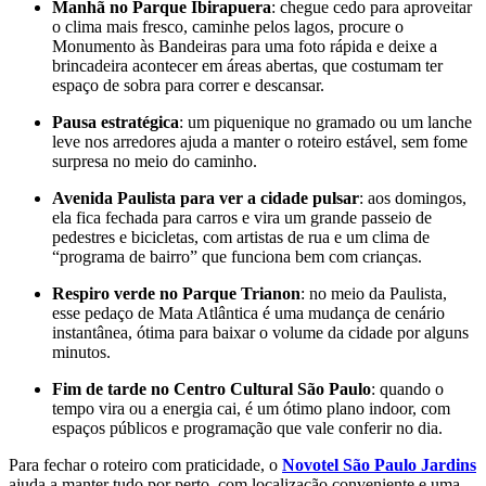
Manhã no Parque Ibirapuera
: chegue cedo para aproveitar
o clima mais fresco, caminhe pelos lagos, procure o
Monumento às Bandeiras para uma foto rápida e deixe a
brincadeira acontecer em áreas abertas, que costumam ter
espaço de sobra para correr e descansar.
Pausa estratégica
: um piquenique no gramado ou um lanche
leve nos arredores ajuda a manter o roteiro estável, sem fome
surpresa no meio do caminho.
Avenida Paulista para ver a cidade pulsar
: aos domingos,
ela fica fechada para carros e vira um grande passeio de
pedestres e bicicletas, com artistas de rua e um clima de
“programa de bairro” que funciona bem com crianças.
Respiro verde no Parque Trianon
: no meio da Paulista,
esse pedaço de Mata Atlântica é uma mudança de cenário
instantânea, ótima para baixar o volume da cidade por alguns
minutos.
Fim de tarde no Centro Cultural São Paulo
: quando o
tempo vira ou a energia cai, é um ótimo plano indoor, com
espaços públicos e programação que vale conferir no dia.
Para fechar o roteiro com praticidade, o
Novotel São Paulo Jardins
ajuda a manter tudo por perto, com localização conveniente e uma