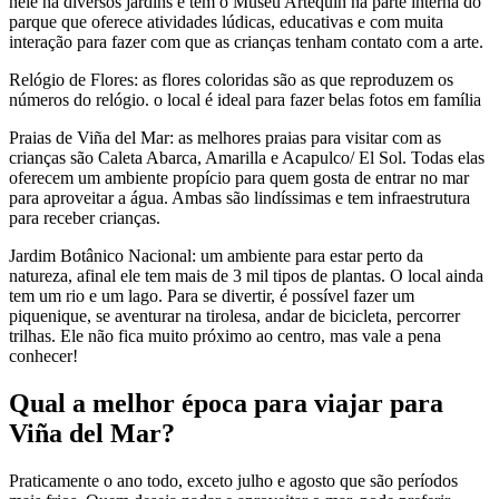
nele há diversos jardins e tem o Museu Artequin na parte interna do
parque que oferece atividades lúdicas, educativas e com muita
interação para fazer com que as crianças tenham contato com a arte.
Relógio de Flores: as flores coloridas são as que reproduzem os
números do relógio. o local é ideal para fazer belas fotos em família
Praias de Viña del Mar: as melhores praias para visitar com as
crianças são Caleta Abarca, Amarilla e Acapulco/ El Sol. Todas elas
oferecem um ambiente propício para quem gosta de entrar no mar
para aproveitar a água. Ambas são lindíssimas e tem infraestrutura
para receber crianças.
Jardim Botânico Nacional: um ambiente para estar perto da
natureza, afinal ele tem mais de 3 mil tipos de plantas. O local ainda
tem um rio e um lago. Para se divertir, é possível fazer um
piquenique, se aventurar na tirolesa, andar de bicicleta, percorrer
trilhas. Ele não fica muito próximo ao centro, mas vale a pena
conhecer!
Qual a melhor época para viajar para
Viña del Mar?
Praticamente o ano todo, exceto julho e agosto que são períodos