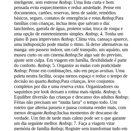
inteligente, sem estresse &nbsp; Uma lista curta e bem
pensada evita esquecimentos e reduz ansiedade. Pense em
documentos, cartões, reservas, itens de saúde, remédios
básicos, seguro, contatos de emergência e rotas.&nbsp;Para
famílias com crianças, inclua itens que salvam o dia:
lanchinhos, garrafa de água, protetor solar, troca de roupa e
uma opção de entretenimento simples. &nbsp; 4. Tenha um
plano B para imprevistos &nbsp; Clima vira, cansaço aparece,
uma indisposição pode mudar o ritmo. Já deixe alternativas na
manga: um passeio indoor, um café tranquilo, um aquário, um
museu curto ou um cinema.&nbsp;Se algo sair do previsto,
ajuste sem culpa. Em viagem em família, flexibilidade é parte
do conforto. &nbsp; 5. Organize as malas com praticidade
&nbsp; Pense em combinações, não em peças avulsas. Uma
paleta neutra facilita, ocupa menos espaço e reduz o tempo de
decisão no quarto.&nbsp;Para crianças, leve conjuntos
completos por dia e uma reserva extra. Organizadores ou
saquinhos por look deixam a rotina mais rápida. &nbsp; 6.
Equilibre diversão das crianças e descanso dos adultos &nbsp;
Férias não precisam ser “muita farra” o tempo todo. Um
roteiro que alterna passeio e pausa costuma render mais, com
menos desgaste.&nbsp;Inclua momentos de descanso de
verdade. Um fim de tarde mais calmo pode ser o que garante
um dia seguinte melhor. &nbsp; 7. Faça a viagem virar
memória de família &nbsp; Registre sem transformar tudo em