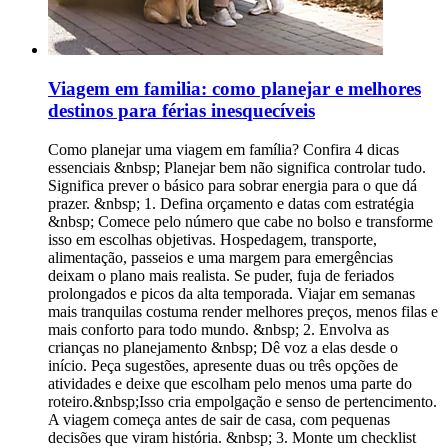
Viagem em familia: como planejar e melhores
destinos para férias inesquecíveis
Como planejar uma viagem em família? Confira 4 dicas
essenciais &nbsp; Planejar bem não significa controlar tudo.
Significa prever o básico para sobrar energia para o que dá
prazer. &nbsp; 1. Defina orçamento e datas com estratégia
&nbsp; Comece pelo número que cabe no bolso e transforme
isso em escolhas objetivas. Hospedagem, transporte,
alimentação, passeios e uma margem para emergências
deixam o plano mais realista. Se puder, fuja de feriados
prolongados e picos da alta temporada. Viajar em semanas
mais tranquilas costuma render melhores preços, menos filas e
mais conforto para todo mundo. &nbsp; 2. Envolva as
crianças no planejamento &nbsp; Dê voz a elas desde o
início. Peça sugestões, apresente duas ou três opções de
atividades e deixe que escolham pelo menos uma parte do
roteiro.&nbsp;Isso cria empolgação e senso de pertencimento.
A viagem começa antes de sair de casa, com pequenas
decisões que viram história. &nbsp; 3. Monte um checklist