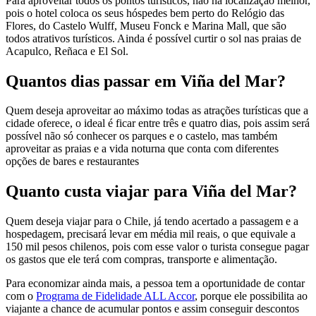
Para aproveitar todos os pontos turísticos, não há localização melhor,
pois o hotel coloca os seus hóspedes bem perto do Relógio das
Flores, do Castelo Wulff, Museu Fonck e Marina Mall, que são
todos atrativos turísticos. Ainda é possível curtir o sol nas praias de
Acapulco, Reñaca e El Sol.
Quantos dias passar em Viña del Mar?
Quem deseja aproveitar ao máximo todas as atrações turísticas que a
cidade oferece, o ideal é ficar entre três e quatro dias, pois assim será
possível não só conhecer os parques e o castelo, mas também
aproveitar as praias e a vida noturna que conta com diferentes
opções de bares e restaurantes
Quanto custa viajar para Viña del Mar?
Quem deseja viajar para o Chile, já tendo acertado a passagem e a
hospedagem, precisará levar em média mil reais, o que equivale a
150 mil pesos chilenos, pois com esse valor o turista consegue pagar
os gastos que ele terá com compras, transporte e alimentação.
Para economizar ainda mais, a pessoa tem a oportunidade de contar
com o
Programa de Fidelidade ALL Accor
, porque ele possibilita ao
viajante a chance de acumular pontos e assim conseguir descontos