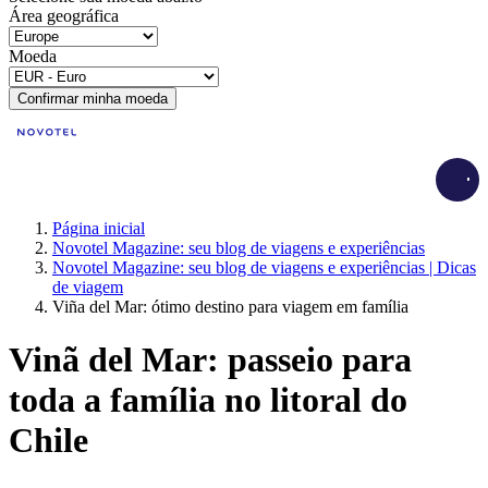
Área geográfica
Moeda
Confirmar minha moeda
Load
Página inicial
Novotel Magazine: seu blog de viagens e experiências
Novotel Magazine: seu blog de viagens e experiências | Dicas
de viagem
Viña del Mar: ótimo destino para viagem em família
Vinã del Mar: passeio para
toda a família no litoral do
Chile