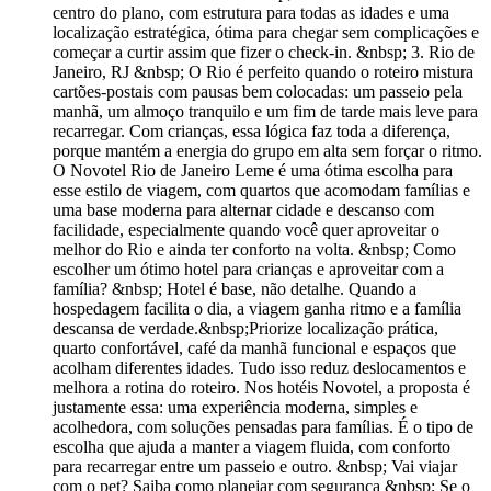
centro do plano, com estrutura para todas as idades e uma
localização estratégica, ótima para chegar sem complicações e
começar a curtir assim que fizer o check-in. &nbsp; 3. Rio de
Janeiro, RJ &nbsp; O Rio é perfeito quando o roteiro mistura
cartões-postais com pausas bem colocadas: um passeio pela
manhã, um almoço tranquilo e um fim de tarde mais leve para
recarregar. Com crianças, essa lógica faz toda a diferença,
porque mantém a energia do grupo em alta sem forçar o ritmo.
O Novotel Rio de Janeiro Leme é uma ótima escolha para
esse estilo de viagem, com quartos que acomodam famílias e
uma base moderna para alternar cidade e descanso com
facilidade, especialmente quando você quer aproveitar o
melhor do Rio e ainda ter conforto na volta. &nbsp; Como
escolher um ótimo hotel para crianças e aproveitar com a
família? &nbsp; Hotel é base, não detalhe. Quando a
hospedagem facilita o dia, a viagem ganha ritmo e a família
descansa de verdade.&nbsp;Priorize localização prática,
quarto confortável, café da manhã funcional e espaços que
acolham diferentes idades. Tudo isso reduz deslocamentos e
melhora a rotina do roteiro. Nos hotéis Novotel, a proposta é
justamente essa: uma experiência moderna, simples e
acolhedora, com soluções pensadas para famílias. É o tipo de
escolha que ajuda a manter a viagem fluida, com conforto
para recarregar entre um passeio e outro. &nbsp; Vai viajar
com o pet? Saiba como planejar com segurança &nbsp; Se o