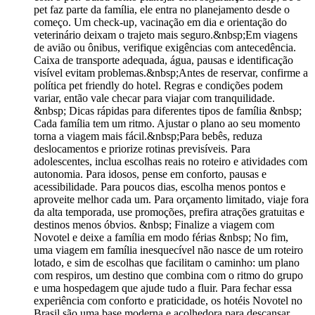
pet faz parte da família, ele entra no planejamento desde o
começo. Um check-up, vacinação em dia e orientação do
veterinário deixam o trajeto mais seguro.&nbsp;Em viagens
de avião ou ônibus, verifique exigências com antecedência.
Caixa de transporte adequada, água, pausas e identificação
visível evitam problemas.&nbsp;Antes de reservar, confirme a
política pet friendly do hotel. Regras e condições podem
variar, então vale checar para viajar com tranquilidade.
&nbsp; Dicas rápidas para diferentes tipos de família &nbsp;
Cada família tem um ritmo. Ajustar o plano ao seu momento
torna a viagem mais fácil.&nbsp;Para bebês, reduza
deslocamentos e priorize rotinas previsíveis. Para
adolescentes, inclua escolhas reais no roteiro e atividades com
autonomia. Para idosos, pense em conforto, pausas e
acessibilidade. Para poucos dias, escolha menos pontos e
aproveite melhor cada um. Para orçamento limitado, viaje fora
da alta temporada, use promoções, prefira atrações gratuitas e
destinos menos óbvios. &nbsp; Finalize a viagem com
Novotel e deixe a família em modo férias &nbsp; No fim,
uma viagem em família inesquecível não nasce de um roteiro
lotado, e sim de escolhas que facilitam o caminho: um plano
com respiros, um destino que combina com o ritmo do grupo
e uma hospedagem que ajude tudo a fluir. Para fechar essa
experiência com conforto e praticidade, os hotéis Novotel no
Brasil são uma base moderna e acolhedora para descansar