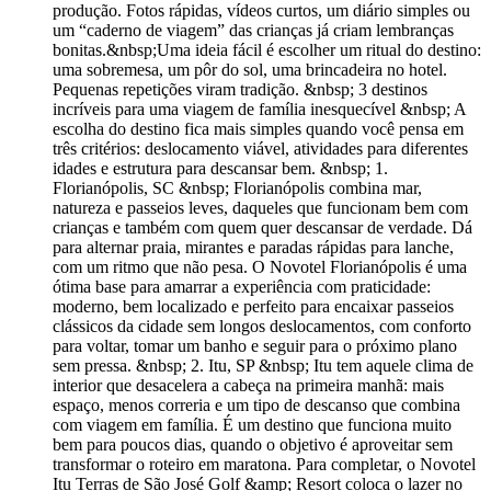
produção. Fotos rápidas, vídeos curtos, um diário simples ou
um “caderno de viagem” das crianças já criam lembranças
bonitas.&nbsp;Uma ideia fácil é escolher um ritual do destino:
uma sobremesa, um pôr do sol, uma brincadeira no hotel.
Pequenas repetições viram tradição. &nbsp; 3 destinos
incríveis para uma viagem de família inesquecível &nbsp; A
escolha do destino fica mais simples quando você pensa em
três critérios: deslocamento viável, atividades para diferentes
idades e estrutura para descansar bem. &nbsp; 1.
Florianópolis, SC &nbsp; Florianópolis combina mar,
natureza e passeios leves, daqueles que funcionam bem com
crianças e também com quem quer descansar de verdade. Dá
para alternar praia, mirantes e paradas rápidas para lanche,
com um ritmo que não pesa. O Novotel Florianópolis é uma
ótima base para amarrar a experiência com praticidade:
moderno, bem localizado e perfeito para encaixar passeios
clássicos da cidade sem longos deslocamentos, com conforto
para voltar, tomar um banho e seguir para o próximo plano
sem pressa. &nbsp; 2. Itu, SP &nbsp; Itu tem aquele clima de
interior que desacelera a cabeça na primeira manhã: mais
espaço, menos correria e um tipo de descanso que combina
com viagem em família. É um destino que funciona muito
bem para poucos dias, quando o objetivo é aproveitar sem
transformar o roteiro em maratona. Para completar, o Novotel
Itu Terras de São José Golf &amp; Resort coloca o lazer no