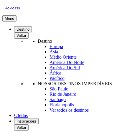
Menu
Destino
Voltar
Destino
Europa
Ásia
Médio Oriente
América Do Norte
América Do Sul
África
Pacífico
NOSSOS DESTINOS IMPERDÍVEIS
São Paulo
Rio de Janeiro
Santiago
Florianopolis
Ver todos os destinos
Ofertas
Inspirações
Voltar