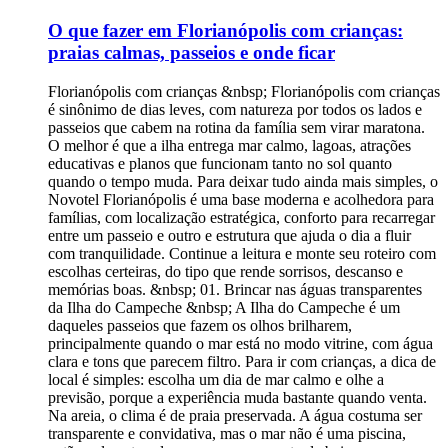
O que fazer em Florianópolis com crianças:
praias calmas, passeios e onde ficar
Florianópolis com crianças &nbsp; Florianópolis com crianças é sinônimo de dias leves, com natureza por todos os lados e passeios que cabem na rotina da família sem virar maratona. O melhor é que a ilha entrega mar calmo, lagoas, atrações educativas e planos que funcionam tanto no sol quanto quando o tempo muda. Para deixar tudo ainda mais simples, o Novotel Florianópolis é uma base moderna e acolhedora para famílias, com localização estratégica, conforto para recarregar entre um passeio e outro e estrutura que ajuda o dia a fluir com tranquilidade. Continue a leitura e monte seu roteiro com escolhas certeiras, do tipo que rende sorrisos, descanso e memórias boas. &nbsp; 01. Brincar nas águas transparentes da Ilha do Campeche &nbsp; A Ilha do Campeche é um daqueles passeios que fazem os olhos brilharem, principalmente quando o mar está no modo vitrine, com água clara e tons que parecem filtro. Para ir com crianças, a dica de local é simples: escolha um dia de mar calmo e olhe a previsão, porque a experiência muda bastante quando venta. Na areia, o clima é de praia preservada. A água costuma ser transparente e convidativa, mas o mar não é uma piscina, então vale entrar devagar e sempre perto da beira, especialmente com pequenos. &nbsp; É um passeio bom para crianças pequenas? &nbsp; Para crianças maiores, costuma ser um programa delicioso, com tempo para banho e para explorar a praia com tranquilidade. Para bebês e crianças até 3 anos, o ideal é pensar em um passeio mais guiado pelos adultos, com banho rápido, sombra garantida e menos expectativa de “ficar o dia todo”.&nbsp;O ponto que mais pesa para os menores é o barco. Se a criança enjoa fácil ou tem sensibilidade a balanço, vale escolher horários com mar mais estável e levar o básico para conforto, como água, lanche leve e uma troca de roupa seca. &nbsp; Mar, profundidade e entrada na água &nbsp; Em dias bons, a entrada costuma ser amigável, com faixa rasa que dá para brincar perto da margem. Ainda assim, a profundidade pode variar e em alguns trechos o mar “cai” mais rápido, então o melhor é evitar avançar e escolher a parte mais tranquila da praia.&nbsp;Correnteza e ondas dependem muito do vento e da maré. Um detalhe que moradores sempre observam é a cor e o desenho da água, quando ela está mais lisa e clara, o banho costuma ser mais seguro e mais gostoso. &nbsp; Deslocamento e barco: o que vale planejar &nbsp; Os barcos para a Ilha do Campeche costumam sair de pontos como Barra da Lagoa, Armação e região do Campeche. Isso muda completamente o ritmo do dia, porque o deslocamento até o embarque pode tomar um bom tempo, principalmente em alta temporada. O trajeto de barco é parte do passeio. Em mar calmo, costuma ser tranquilo e rápido, já em dias de vento o balanço aumenta e pode cansar, especialmente crianças pequenas e quem enjoa com facilidade. Vale sair cedo e confirmar horário de retorno, porque a permanência na ilha é geralmente limitada, muitas vezes por volta de quatro horas. Na prática, o tempo passa rápido entre desembarque, banho e pausa para lanche. Reserva e organização ajudam muito. Se você vai com crianças, prefira horários com menos fila, chegue com antecedência e leve o essencial já separado para embarcar sem correria.&nbsp;Carrinho de bebê tende a ser pouco prático, tanto no embarque quanto na areia. Um canguru ou suporte leve costuma facilitar, deixando as mãos livres e o passeio mais confortável. &nbsp; Infraestrutura na ilha &nbsp; A Ilha do Campeche é preservada, então não espere a estrutura de uma praia urbana. Pense em sombra como item essencial, porque a sombra natural é limitada e você pode depender de guarda-sol. Levar água e lanches é uma decisão inteligente, principalmente com crianças. Para alimentação, o ideal é não contar com muitas opções e sempre ter um plano simples na mochila, como frutas, biscoitos, sanduíche e itens para hidratar. Sobre trilhas guiadas, algumas experiências podem ter custo extra e nem sempre são adequadas para todas as idades. Se estiver com crianças pequenas, priorize o banho e a praia, que já entregam o melhor do passeio. &nbsp; Custos reais e planejamento do tempo &nbsp; Na prática, a Ilha do Campeche ocupa um pedaço grande do dia. Se você tem só dois ou três dias em Florianópolis, inclua o passeio com consciência, porque ele pode limitar outras experiências que também são ótimas com crianças.&nbsp; Na alta temporada, as saídas ficam mais disputadas e filas podem aparecer, principalmente em horários clássicos. A dica é reservar com antecedência e escolher horários que reduzam espera, porque ninguém merece surpresa ruim com criança ansiosa. Se a família quer um dia especial de praia e está disposta ao ritmo do barco, a Ilha do Campeche pode ser um dos momentos mais bonitos da viagem. Quando o planejamento é simples e o mar ajuda, vira lembrança para guardar com carinho. &nbsp; 02. Passear de barco pirata em Canasvieiras&nbsp; &nbsp; Entre os lugares para ir com crianças em Florianópolis, o barco pirata em Canasvieiras costuma virar o programa mais “uau” do dia. A embarcação é temática, a tripulação vai caracterizada e o passeio acontece com música, brincadeiras e clima leve do começo ao fim. &nbsp; Quanto custa e quem paga meia &nbsp; Os valores variam conforme o roteiro e a antecedência da compra, mas, em geral, ficam entre R$ 140 e R$ 260 por pessoa. Para crianças, a regra mais comum é clara: 0 a 5 anos não pagam e 6 a 10 anos pagam meia, com apresentação de documento. &nbsp; O que está incluso, e o que costuma ficar por conta da família &nbsp; O passeio inclui a navegação e a animação a bordo, com paradas que mudam conforme a opção escolhida. Nos roteiros mais longos, pode haver parada para banho e parada para almoço, mas a refeição normalmente é opcional e não inclusa. Em roteiros com visita a Anhatomirim, existe a possibilidade de taxa de visitação paga à parte, e há casos em que o pagamento é somente em dinheiro no local. &nbsp; Lanches, água e o que levar &nbsp; Você pode levar água e lanches no cooler, e há barcos que vendem bebidas e itens simples a bordo. Em algumas regras de operação, vidro não é permitido.&nbsp;Para ir com crianças, um kit básico resolve: protetor solar, boné, toalha e uma troca de roupa. Assim, a parada para banho fica mais gostosa e o pós-passeio não vira corrida. &nbsp; Dicas rápidas para ir com crianças sem perrengue &nbsp; Se a criança enjoa em barco, vale priorizar um dia de mar mais calmo, escolher um assento mais central e levar água em pequenos goles. Se for algo recorrente, converse com o pediatra antes da viagem para decidir o que faz sentido.&nbsp;Sobre segurança, as operações informam que há coletes salva-vidas e flutuantes para adultos e crianças, e a equipe orienta o uso durante o passeio. Carrinho de bebê tende a ser pouco prático, porque o embarque e a circulação no barco pedem mãos livres. Para pequenos, um canguru ou suporte leve costuma facilitar o dia. Para fechar, este é um dos&nbsp;lugares para conhecer em Florianópolis com crianças quando você quer combinar paisagem bonita com um programa animado e fácil de encaixar no roteiro, especialmente se você reservar com antecedência para evitar lotação e filas no embarque. &nbsp; 03. Nadar na Lagoa do Peri &nbsp; A Lagoa do Peri, no sul da ilha, é água doce, calma e com clima de refúgio, ótima para uma pausa fora do agito das praias oceânicas. As margens têm faixa de areia, áreas verdes e estrutura que facilita o dia com crianças, como banheiros e até parquinho, além de trilhas para quem quer esticar o passeio sem pressa. Se a sua dúvida é&nbsp;onde levar crianças em Florianópolis, pense nela como um programa que funciona com pouca produção: leva toalha, lanche, protetor solar e pronto. Só vale um cuidado bem local, a balneabilidade é monitorada e pode variar, então, antes de entrar na água, confira a condição do dia, principalmente em semanas de maior movimento. Para&nbsp;o que fazer em Florianópolis em julho com crianças, a Lagoa do Peri encaixa muito bem em dias de sol de inverno, quando a água fica mais fria e o passeio ganha cara de piquenique com caminhada leve. Se der para molhar os pés e brincar na beira, ótimo, se não, a paisagem e a tranquilidade já entregam um dos momentos mais gostosos do roteiro. &nbsp; 04. Brincar na Praia da Daniela &nbsp; A Praia da Daniela, no norte da ilha, tem mar bem calmo e raso, com cara de “piscina” devido à influência da Baía Norte, por isso muita gente coloca o lugar na lista de melhor praia de Florianópolis para crianças. O charme está na simplicidade: faixa de areia clara para brincar, água gostosa para entrar devagar e um clima residencial que deixa tudo mais tranquilo. A estrutura é enxuta, costuma ter poucos quiosques, então vale chegar com água, lanche e o essencial para o sol, assim o passeio rende sem improviso. Para um&nbsp;passeio com crianças em Florianópolis que funcione de ponta a ponta, vá cedo para pegar a praia mais vazia, escolha um canto com mais espaço para montar base e combine com uma caminhada curta pela região. Daniela é daquelas escolhas que não exigem grandes planos, só um ritmo leve e tempo para brincar. &nbsp; 05. Ver os peixes na Praia da Lagoinha do Norte &nbsp; Pequena, charmosa e com mar tão calmo que parece piscina, a Lagoinha do Norte costuma entrar fácil na lista de melhores praias de Florianópolis para crianças, sobretudo quando a ideia é brincar na água sem sustos. As águas são cristalinas e rasas em boa parte da faixa de banho, o que deixa o passeio mais leve para famílias com pequenos. O detalhe que encanta as crianças é simples: perto dos costões, dá para observar peixinhos com máscara e snorkel, como quem descobre um aquário ao ar livre. Em dias de sol, a água costuma ficar mais morna do que em outras praias da ilha e as ondas são bem fraquinhas, ótimo para entrar devagar e aproveitar com calma. Se você está montando sua lista de&nbsp;o que fazer em Floripa com crianças, pense nela como um programa de manhã