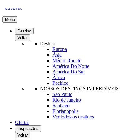
Menu
Destino
Voltar
Destino
Europa
Ásia
Médio Oriente
América Do Norte
América Do Sul
África
Pacífico
NOSSOS DESTINOS IMPERDÍVEIS
São Paulo
Rio de Janeiro
Santiago
Florianopolis
Ver todos os destinos
Ofertas
Inspirações
Voltar