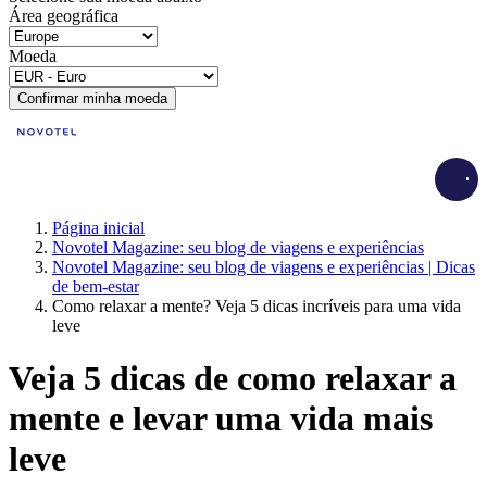
Área geográfica
Moeda
Confirmar minha moeda
Load
Página inicial
Novotel Magazine: seu blog de viagens e experiências
Novotel Magazine: seu blog de viagens e experiências | Dicas
de bem-estar
Como relaxar a mente? Veja 5 dicas incríveis para uma vida
leve
Veja 5 dicas de como relaxar a
mente e levar uma vida mais
leve