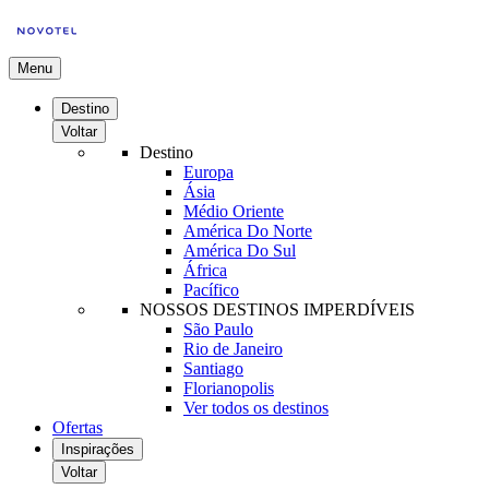
Menu
Destino
Voltar
Destino
Europa
Ásia
Médio Oriente
América Do Norte
América Do Sul
África
Pacífico
NOSSOS DESTINOS IMPERDÍVEIS
São Paulo
Rio de Janeiro
Santiago
Florianopolis
Ver todos os destinos
Ofertas
Inspirações
Voltar