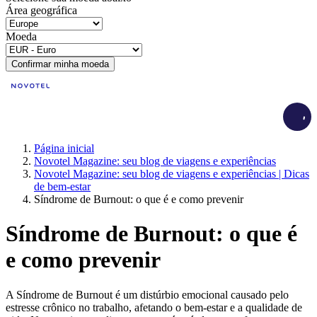
Área geográfica
Moeda
Confirmar minha moeda
Load
Página inicial
Novotel Magazine: seu blog de viagens e experiências
Novotel Magazine: seu blog de viagens e experiências | Dicas
de bem-estar
Síndrome de Burnout: o que é e como prevenir
Síndrome de Burnout: o que é
e como prevenir
A Síndrome de Burnout é um distúrbio emocional causado pelo
estresse crônico no trabalho, afetando o bem-estar e a qualidade de