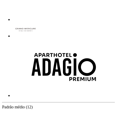
12 Partners
Padrão médio
(12)