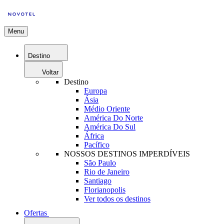
Menu
Destino
Voltar
Destino
Europa
Ásia
Médio Oriente
América Do Norte
América Do Sul
África
Pacífico
NOSSOS DESTINOS IMPERDÍVEIS
São Paulo
Rio de Janeiro
Santiago
Florianopolis
Ver todos os destinos
Ofertas