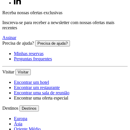
Xian, China
Receba nossas ofertas exclusivas
O Novotel Xi'an Aden dispõe de 229 quartos e suites, restaurant
Inscreva-se para receber a newsletter com nossas ofertas mais
recentes
Assinar
Precisa de ajuda?
Precisa de ajuda?
Minhas reservas
Perguntas frequentes
Visitar
Visitar
Encontrar um hotel
Encontrar um restaurante
Encontrar uma sala de reunião
Encontrar uma oferta especial
Destinos
Destinos
Europa
Ásia
Oriente Médio