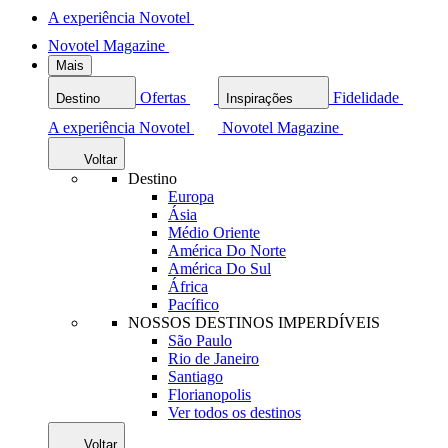
A experiência Novotel
Novotel Magazine
Mais
Ofertas
Fidelidade
Destino
Inspirações
A experiência Novotel
Novotel Magazine
Voltar
Destino
Europa
Ásia
Médio Oriente
América Do Norte
América Do Sul
África
Pacífico
NOSSOS DESTINOS IMPERDÍVEIS
São Paulo
Rio de Janeiro
Santiago
Florianopolis
Ver todos os destinos
Voltar