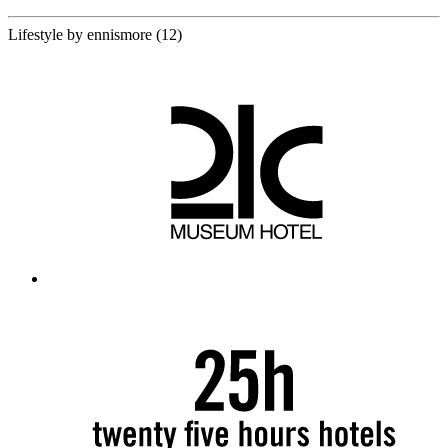
12 Partners
Lifestyle by ennismore
(12)