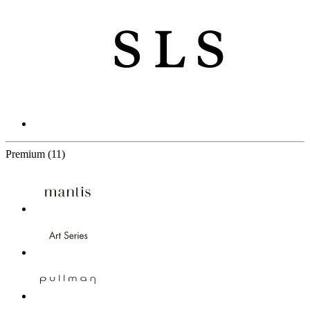
11 Partners
Premium
(11)