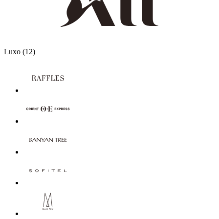
12 Partners
Luxo
(12)