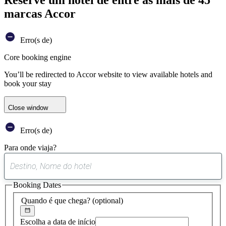
marcas Accor
Erro(s de)
Core booking engine
You’ll be redirected to Accor website to view available hotels and
book your stay
Close window
Erro(s de)
Para onde viaja?
0
sugestão
Booking Dates
encontrada
Quando é que chega?
(optional)
Escolha a data de início