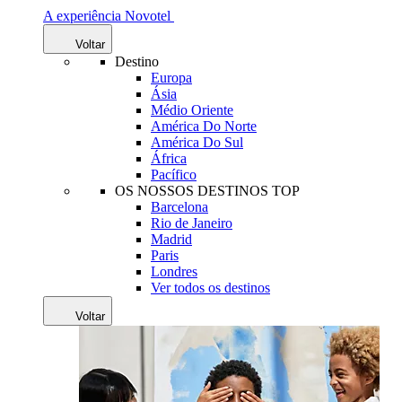
A experiência Novotel
Voltar
Destino
Europa
Ásia
Médio Oriente
América Do Norte
América Do Sul
África
Pacífico
OS NOSSOS DESTINOS TOP
Barcelona
Rio de Janeiro
Madrid
Paris
Londres
Ver todos os destinos
Voltar