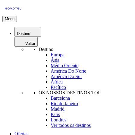
Menu
Destino
Voltar
Destino
Europa
Ásia
Médio Oriente
América Do Norte
América Do Sul
África
Pacífico
OS NOSSOS DESTINOS TOP
Barcelona
Rio de Janeiro
Madrid
Paris
Londres
Ver todos os destinos
Ofertas