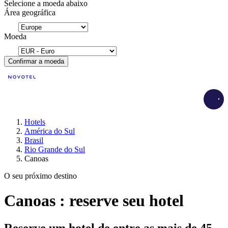
Selecione a moeda abaixo
Área geográfica
Moeda
Confirmar a moeda
Load
Hotels
América do Sul
Brasil
Rio Grande do Sul
Canoas
O seu próximo destino
Canoas : reserve seu hotel
Reserve um hotel de entre as mais de 45