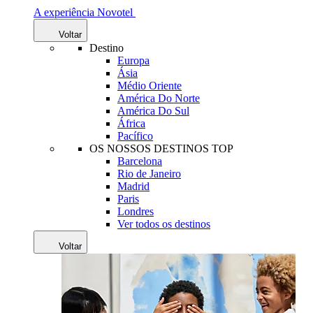
A experiência Novotel
Voltar
Destino
Europa
Ásia
Médio Oriente
América Do Norte
América Do Sul
África
Pacífico
OS NOSSOS DESTINOS TOP
Barcelona
Rio de Janeiro
Madrid
Paris
Londres
Ver todos os destinos
Voltar