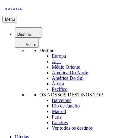
Menu
Destino
Voltar
Destino
Europa
Ásia
Médio Oriente
América Do Norte
América Do Sul
África
Pacífico
OS NOSSOS DESTINOS TOP
Barcelona
Rio de Janeiro
Madrid
Paris
Londres
Ver todos os destinos
Ofertas