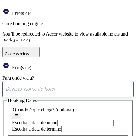
Erro(s de)
Core booking engine
You’ll be redirected to Accor website to view available hotels and
book your stay
Close window
Erro(s de)
Para onde viaja?
0
sugestão
Booking Dates
encontrada
Quando é que chega?
(optional)
Escolha a data de início
Escolha a data de término