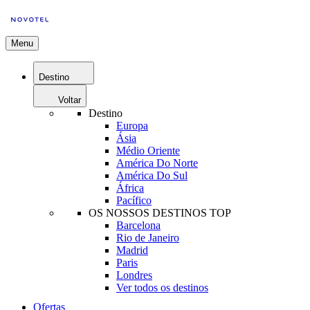
Menu
Destino
Voltar
Destino
Europa
Ásia
Médio Oriente
América Do Norte
América Do Sul
África
Pacífico
OS NOSSOS DESTINOS TOP
Barcelona
Rio de Janeiro
Madrid
Paris
Londres
Ver todos os destinos
Ofertas