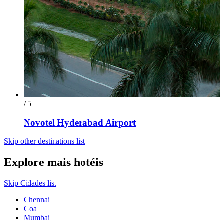
/ 5
Novotel Hyderabad Airport
Skip other destinations list
Explore mais hotéis
Skip Cidades list
Chennai
Goa
Mumbai