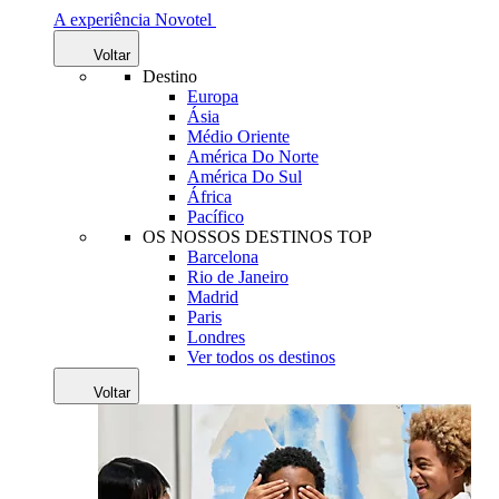
A experiência Novotel
Voltar
Destino
Europa
Ásia
Médio Oriente
América Do Norte
América Do Sul
África
Pacífico
OS NOSSOS DESTINOS TOP
Barcelona
Rio de Janeiro
Madrid
Paris
Londres
Ver todos os destinos
Voltar