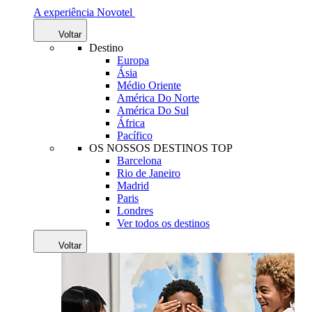
A experiência Novotel
Voltar
Destino
Europa
Ásia
Médio Oriente
América Do Norte
América Do Sul
África
Pacífico
OS NOSSOS DESTINOS TOP
Barcelona
Rio de Janeiro
Madrid
Paris
Londres
Ver todos os destinos
Voltar