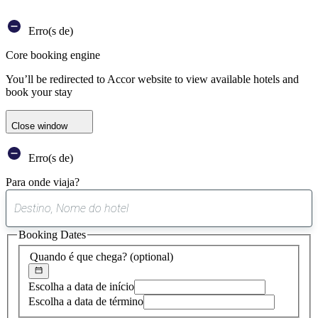
Erro(s de)
Core booking engine
You’ll be redirected to Accor website to view available hotels and
book your stay
Close window
Erro(s de)
Para onde viaja?
0
sugestão
Booking Dates
encontrada
Quando é que chega?
(optional)
Escolha a data de início
Escolha a data de término