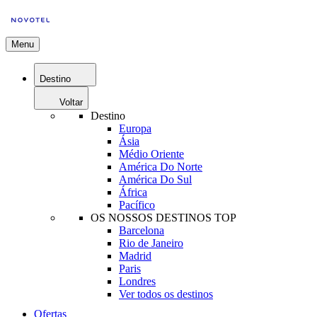
Menu
Destino
Voltar
Destino
Europa
Ásia
Médio Oriente
América Do Norte
América Do Sul
África
Pacífico
OS NOSSOS DESTINOS TOP
Barcelona
Rio de Janeiro
Madrid
Paris
Londres
Ver todos os destinos
Ofertas