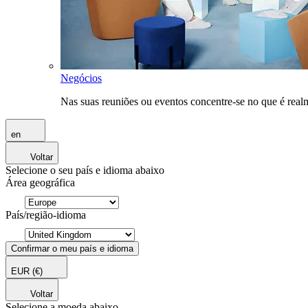
Negócios
Nas suas reuniões ou eventos concentre-se no que é rea
en
Voltar
Selecione o seu país e idioma abaixo
Área geográfica
País/região-idioma
Confirmar o meu país e idioma
EUR
(€)
Voltar
Selecione a moeda abaixo