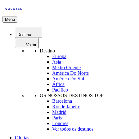
Menu
Destino
Voltar
Destino
Europa
Ásia
Médio Oriente
América Do Norte
América Do Sul
África
Pacífico
OS NOSSOS DESTINOS TOP
Barcelona
Rio de Janeiro
Madrid
Paris
Londres
Ver todos os destinos
Ofertas