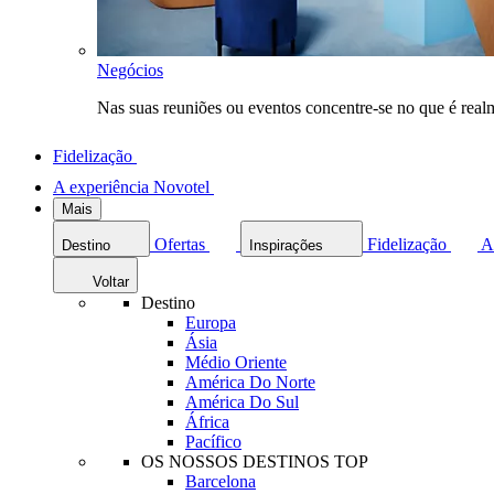
Negócios
Nas suas reuniões ou eventos concentre-se no que é rea
Fidelização
A experiência Novotel
Mais
Ofertas
Fidelização
A
Destino
Inspirações
Voltar
Destino
Europa
Ásia
Médio Oriente
América Do Norte
América Do Sul
África
Pacífico
OS NOSSOS DESTINOS TOP
Barcelona