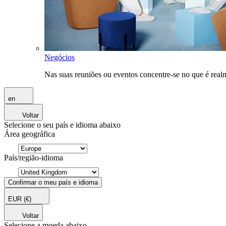
Negócios
Nas suas reuniões ou eventos concentre-se no que é rea
en
Voltar
Selecione o seu país e idioma abaixo
Área geográfica
País/região-idioma
Confirmar o meu país e idioma
EUR
(€)
Voltar
Selecione a moeda abaixo