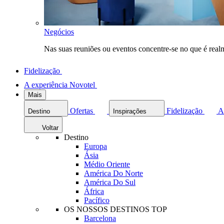
Negócios
Nas suas reuniões ou eventos concentre-se no que é rea
Fidelização
A experiência Novotel
Mais
Ofertas
Fidelização
A
Destino
Inspirações
Voltar
Destino
Europa
Ásia
Médio Oriente
América Do Norte
América Do Sul
África
Pacífico
OS NOSSOS DESTINOS TOP
Barcelona