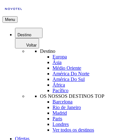
Menu
Destino
Voltar
Destino
Europa
Ásia
Médio Oriente
América Do Norte
América Do Sul
África
Pacífico
OS NOSSOS DESTINOS TOP
Barcelona
Rio de Janeiro
Madrid
Paris
Londres
Ver todos os destinos
Ofertas