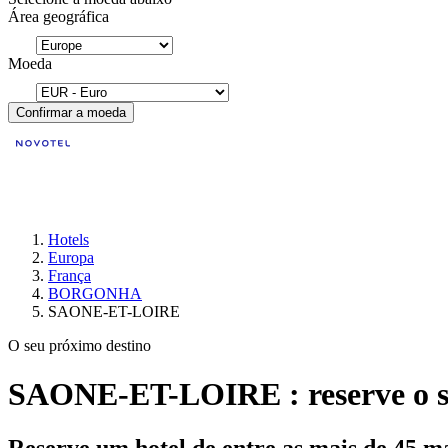
Área geográfica
Moeda
Confirmar a moeda
Hotels
Europa
França
BORGONHA
SAONE-ET-LOIRE
O seu próximo destino
SAONE-ET-LOIRE : reserve o s
Reserve um hotel de entre as mais de 45 m