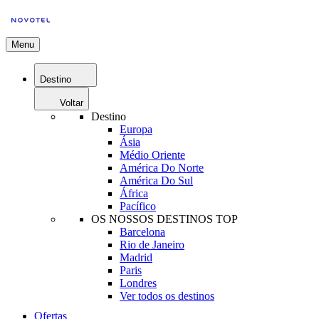
Menu
Destino
Voltar
Destino
Europa
Ásia
Médio Oriente
América Do Norte
América Do Sul
África
Pacífico
OS NOSSOS DESTINOS TOP
Barcelona
Rio de Janeiro
Madrid
Paris
Londres
Ver todos os destinos
Ofertas