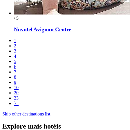
/ 5
Novotel Avignon Centre
1
2
3
4
5
6
7
8
9
10
20
23
〉
Skip other destinations list
Explore mais hotéis