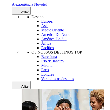
A experiência Novotel
Voltar
Destino
Europa
Ásia
Médio Oriente
América Do Norte
América Do Sul
África
Pacífico
OS NOSSOS DESTINOS TOP
Barcelona
Rio de Janeiro
Madrid
Paris
Londres
Ver todos os destinos
Voltar