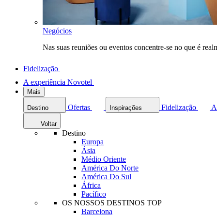
Negócios
Nas suas reuniões ou eventos concentre-se no que é rea
Fidelização
A experiência Novotel
Mais
Ofertas
Fidelização
A
Destino
Inspirações
Voltar
Destino
Europa
Ásia
Médio Oriente
América Do Norte
América Do Sul
África
Pacífico
OS NOSSOS DESTINOS TOP
Barcelona