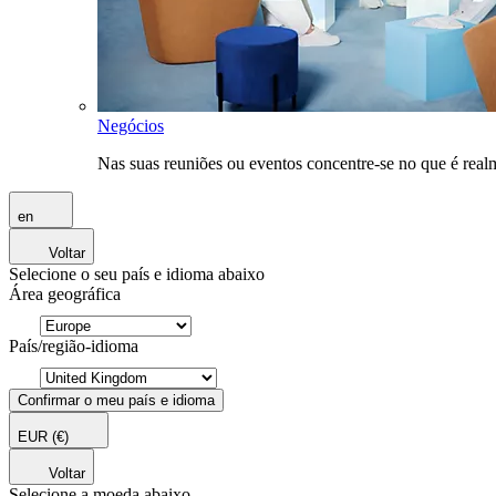
Negócios
Nas suas reuniões ou eventos concentre-se no que é rea
en
Voltar
Selecione o seu país e idioma abaixo
Área geográfica
País/região-idioma
Confirmar o meu país e idioma
EUR
(€)
Voltar
Selecione a moeda abaixo