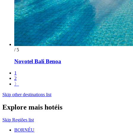
/ 5
Novotel Bali Benoa
1
2
〉
Skip other destinations list
Explore mais hotéis
Skip Regiões list
BORNÉU