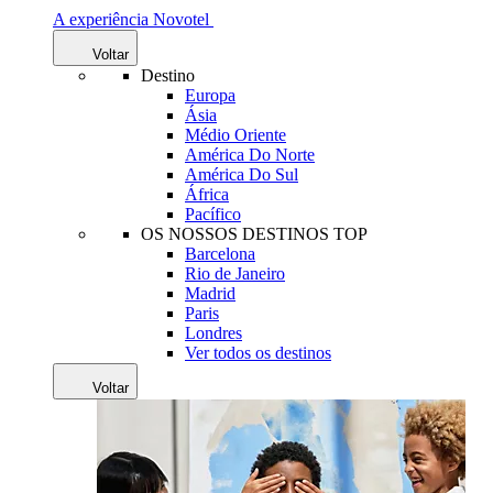
A experiência Novotel
Voltar
Destino
Europa
Ásia
Médio Oriente
América Do Norte
América Do Sul
África
Pacífico
OS NOSSOS DESTINOS TOP
Barcelona
Rio de Janeiro
Madrid
Paris
Londres
Ver todos os destinos
Voltar