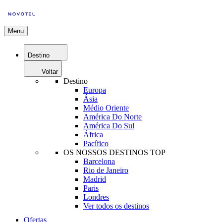
Menu
Destino
Voltar
Destino
Europa
Ásia
Médio Oriente
América Do Norte
América Do Sul
África
Pacífico
OS NOSSOS DESTINOS TOP
Barcelona
Rio de Janeiro
Madrid
Paris
Londres
Ver todos os destinos
Ofertas