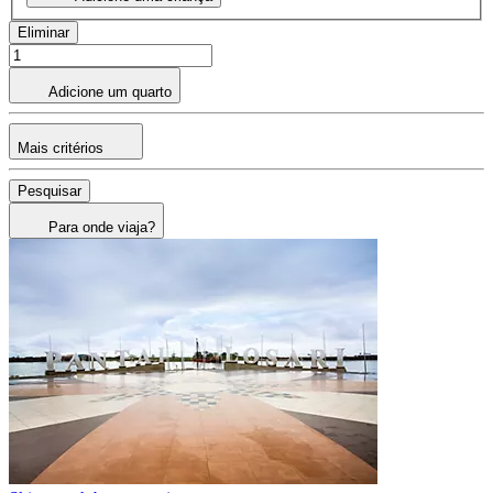
Eliminar
Adicione um quarto
Mais critérios
Pesquisar
Para onde viaja?