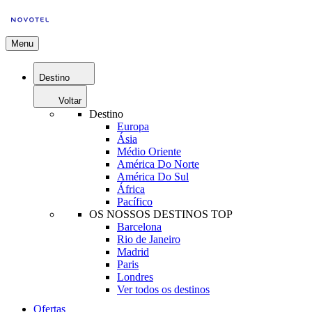
Menu
Destino
Voltar
Destino
Europa
Ásia
Médio Oriente
América Do Norte
América Do Sul
África
Pacífico
OS NOSSOS DESTINOS TOP
Barcelona
Rio de Janeiro
Madrid
Paris
Londres
Ver todos os destinos
Ofertas