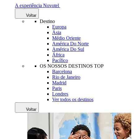
A experiência Novotel
Voltar
Destino
Europa
Ásia
Médio Oriente
América Do Norte
América Do Sul
África
Pacífico
OS NOSSOS DESTINOS TOP
Barcelona
Rio de Janeiro
Madrid
Paris
Londres
Ver todos os destinos
Voltar