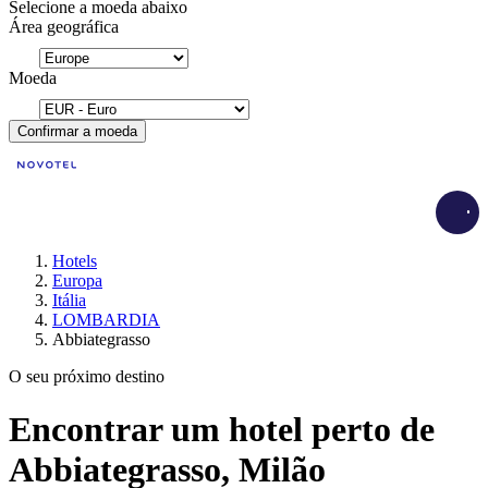
Selecione a moeda abaixo
Área geográfica
Moeda
Confirmar a moeda
Load
Hotels
Europa
Itália
LOMBARDIA
Abbiategrasso
O seu próximo destino
Encontrar um hotel perto de
Abbiategrasso, Milão