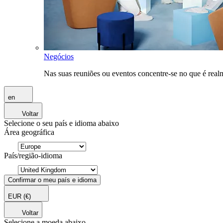
Negócios
Nas suas reuniões ou eventos concentre-se no que é rea
en
Voltar
Selecione o seu país e idioma abaixo
Área geográfica
País/região-idioma
Confirmar o meu país e idioma
EUR
(€)
Voltar
Selecione a moeda abaixo