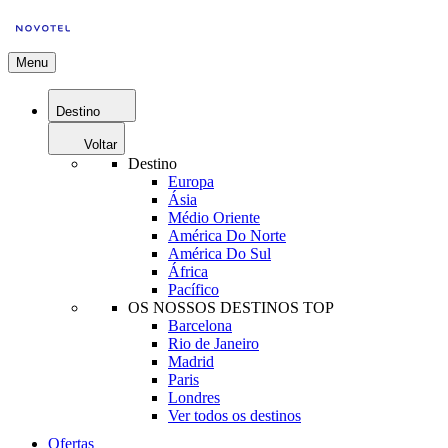
Menu
Destino
Voltar
Destino
Europa
Ásia
Médio Oriente
América Do Norte
América Do Sul
África
Pacífico
OS NOSSOS DESTINOS TOP
Barcelona
Rio de Janeiro
Madrid
Paris
Londres
Ver todos os destinos
Ofertas