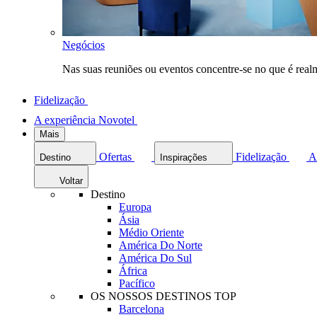
Negócios
Nas suas reuniões ou eventos concentre-se no que é rea
Fidelização
A experiência Novotel
Mais
Ofertas
Fidelização
A
Destino
Inspirações
Voltar
Destino
Europa
Ásia
Médio Oriente
América Do Norte
América Do Sul
África
Pacífico
OS NOSSOS DESTINOS TOP
Barcelona