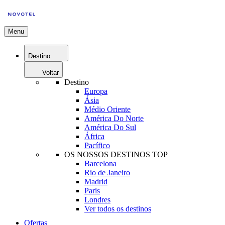
Menu
Destino
Voltar
Destino
Europa
Ásia
Médio Oriente
América Do Norte
América Do Sul
África
Pacífico
OS NOSSOS DESTINOS TOP
Barcelona
Rio de Janeiro
Madrid
Paris
Londres
Ver todos os destinos
Ofertas