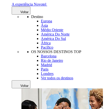
A experiência Novotel
Voltar
Destino
Europa
Ásia
Médio Oriente
América Do Norte
América Do Sul
África
Pacífico
OS NOSSOS DESTINOS TOP
Barcelona
Rio de Janeiro
Madrid
Paris
Londres
Ver todos os destinos
Voltar