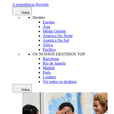
A experiência Novotel
Voltar
Destino
Europa
Ásia
Médio Oriente
América Do Norte
América Do Sul
África
Pacífico
OS NOSSOS DESTINOS TOP
Barcelona
Rio de Janeiro
Madrid
Paris
Londres
Ver todos os destinos
Voltar