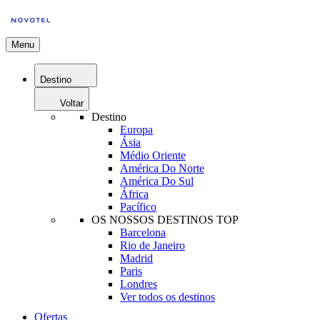
Menu
Destino
Voltar
Destino
Europa
Ásia
Médio Oriente
América Do Norte
América Do Sul
África
Pacífico
OS NOSSOS DESTINOS TOP
Barcelona
Rio de Janeiro
Madrid
Paris
Londres
Ver todos os destinos
Ofertas