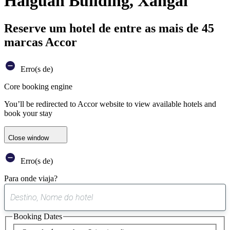
Haiguan Building, Xangai
Reserve um hotel de entre as mais de 45
marcas Accor
Erro(s de)
Core booking engine
You’ll be redirected to Accor website to view available hotels and
book your stay
Close window
Erro(s de)
Para onde viaja?
0
sugestão
Booking Dates
encontrada