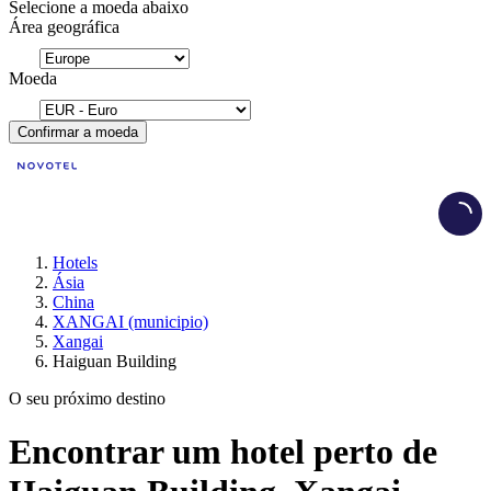
Selecione a moeda abaixo
Área geográfica
Moeda
Confirmar a moeda
Load
Hotels
Ásia
China
XANGAI (municipio)
Xangai
Haiguan Building
O seu próximo destino
Encontrar um hotel perto de