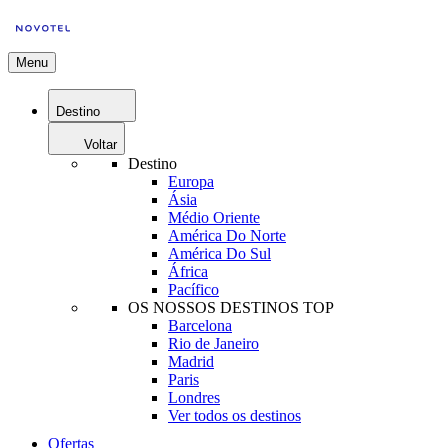
Menu
Destino
Voltar
Destino
Europa
Ásia
Médio Oriente
América Do Norte
América Do Sul
África
Pacífico
OS NOSSOS DESTINOS TOP
Barcelona
Rio de Janeiro
Madrid
Paris
Londres
Ver todos os destinos
Ofertas