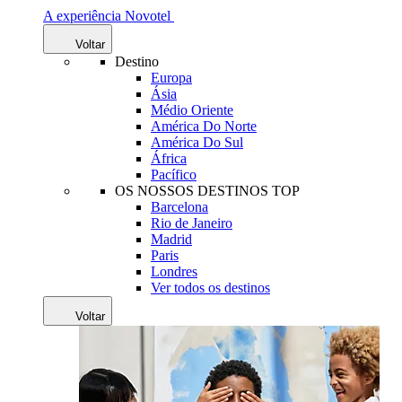
A experiência Novotel
Voltar
Destino
Europa
Ásia
Médio Oriente
América Do Norte
América Do Sul
África
Pacífico
OS NOSSOS DESTINOS TOP
Barcelona
Rio de Janeiro
Madrid
Paris
Londres
Ver todos os destinos
Voltar