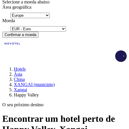
Selecione a moeda abaixo
Área geográfica
Moeda
Confirmar a moeda
Load
Hotels
Ásia
China
XANGAI (municipio)
Xangai
Happy Valley
O seu próximo destino
Encontrar um hotel perto de