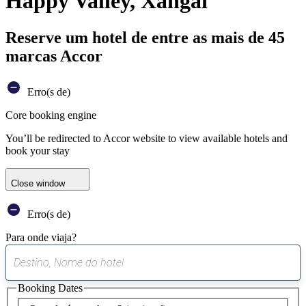
Happy Valley, Xangai
Reserve um hotel de entre as mais de 45
marcas Accor
Erro(s de)
Core booking engine
You’ll be redirected to Accor website to view available hotels and
book your stay
Close window
Erro(s de)
Para onde viaja?
0
sugestão
Booking Dates
encontrada