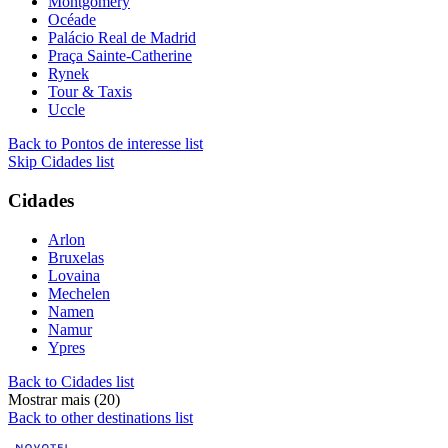
Montgomery
Océade
Palácio Real de Madrid
Praça Sainte-Catherine
Rynek
Tour & Taxis
Uccle
Back to Pontos de interesse list
Skip Cidades list
Cidades
Arlon
Bruxelas
Lovaina
Mechelen
Namen
Namur
Ypres
Back to Cidades list
Mostrar mais (20)
Back to other destinations list