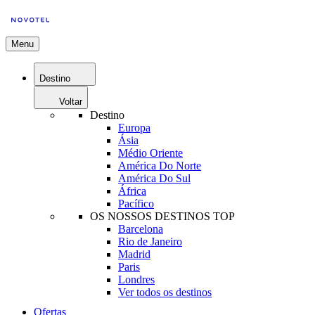
Menu
Destino
Voltar
Destino
Europa
Ásia
Médio Oriente
América Do Norte
América Do Sul
África
Pacífico
OS NOSSOS DESTINOS TOP
Barcelona
Rio de Janeiro
Madrid
Paris
Londres
Ver todos os destinos
Ofertas