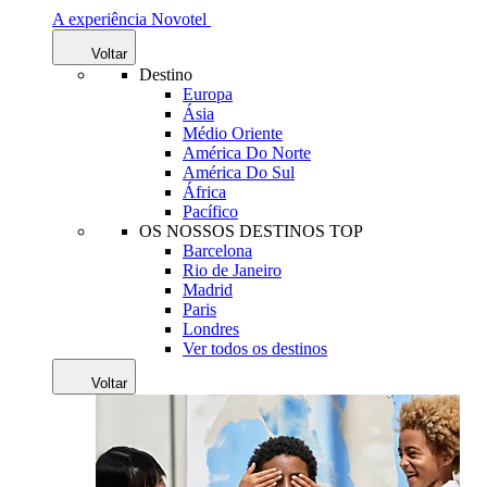
A experiência Novotel
Voltar
Destino
Europa
Ásia
Médio Oriente
América Do Norte
América Do Sul
África
Pacífico
OS NOSSOS DESTINOS TOP
Barcelona
Rio de Janeiro
Madrid
Paris
Londres
Ver todos os destinos
Voltar