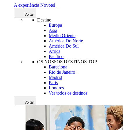
A experiência Novotel
Voltar
Destino
Europa
Ásia
Médio Oriente
América Do Norte
América Do Sul
África
Pacífico
OS NOSSOS DESTINOS TOP
Barcelona
Rio de Janeiro
Madrid
Paris
Londres
Ver todos os destinos
Voltar