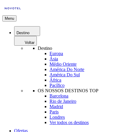
Menu
Destino
Voltar
Destino
Europa
Ásia
Médio Oriente
América Do Norte
América Do Sul
África
Pacífico
OS NOSSOS DESTINOS TOP
Barcelona
Rio de Janeiro
Madrid
Paris
Londres
Ver todos os destinos
Ofertas