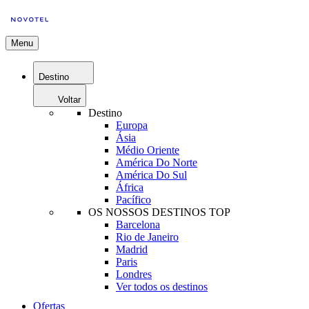
Menu
Destino
Voltar
Destino
Europa
Ásia
Médio Oriente
América Do Norte
América Do Sul
África
Pacífico
OS NOSSOS DESTINOS TOP
Barcelona
Rio de Janeiro
Madrid
Paris
Londres
Ver todos os destinos
Ofertas