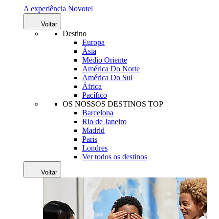
A experiência Novotel
Voltar
Destino
Europa
Ásia
Médio Oriente
América Do Norte
América Do Sul
África
Pacífico
OS NOSSOS DESTINOS TOP
Barcelona
Rio de Janeiro
Madrid
Paris
Londres
Ver todos os destinos
Voltar