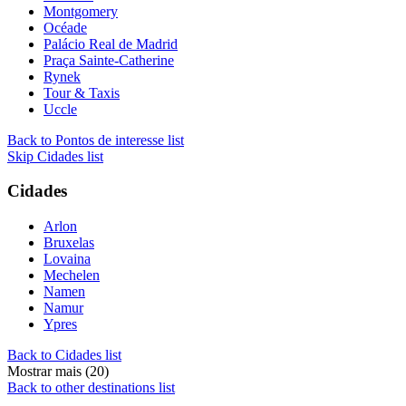
Montgomery
Océade
Palácio Real de Madrid
Praça Sainte-Catherine
Rynek
Tour & Taxis
Uccle
Back to Pontos de interesse list
Skip Cidades list
Cidades
Arlon
Bruxelas
Lovaina
Mechelen
Namen
Namur
Ypres
Back to Cidades list
Mostrar mais (20)
Back to other destinations list