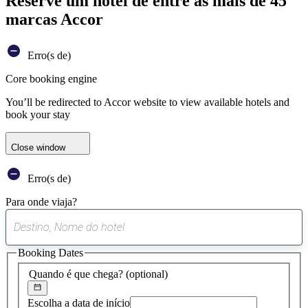
Reserve um hotel de entre as mais de 45
marcas Accor
Erro(s de)
Core booking engine
You’ll be redirected to Accor website to view available hotels and
book your stay
Close window
Erro(s de)
Para onde viaja?
0
sugestão
Booking Dates
encontrada
Quando é que chega?
(optional)
Escolha a data de início