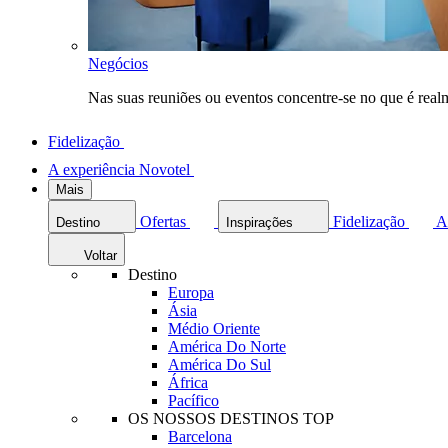
Negócios
Nas suas reuniões ou eventos concentre-se no que é rea
Fidelização
A experiência Novotel
Mais
Ofertas
Fidelização
A
Destino
Inspirações
Voltar
Destino
Europa
Ásia
Médio Oriente
América Do Norte
América Do Sul
África
Pacífico
OS NOSSOS DESTINOS TOP
Barcelona