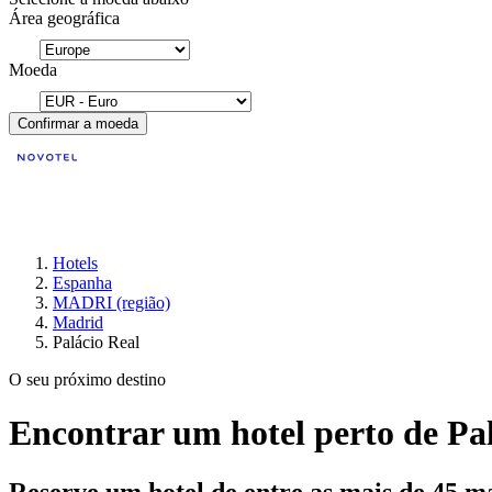
Área geográfica
Moeda
Confirmar a moeda
Hotels
Espanha
MADRI (região)
Madrid
Palácio Real
O seu próximo destino
Encontrar um hotel perto de Pa
Reserve um hotel de entre as mais de 45 m