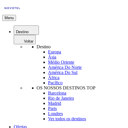
Menu
Destino
Voltar
Destino
Europa
Ásia
Médio Oriente
América Do Norte
América Do Sul
África
Pacífico
OS NOSSOS DESTINOS TOP
Barcelona
Rio de Janeiro
Madrid
Paris
Londres
Ver todos os destinos
Ofertas