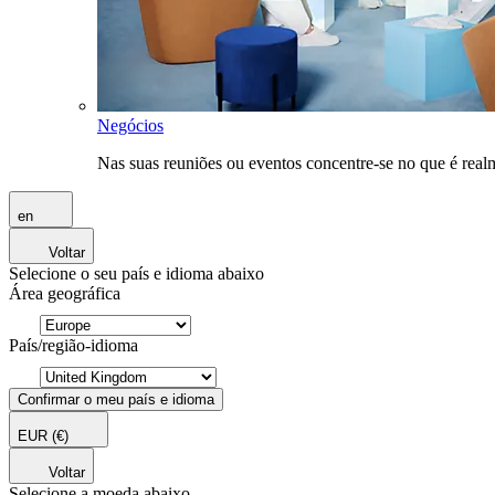
Negócios
Nas suas reuniões ou eventos concentre-se no que é rea
en
Voltar
Selecione o seu país e idioma abaixo
Área geográfica
País/região-idioma
Confirmar o meu país e idioma
EUR
(€)
Voltar
Selecione a moeda abaixo