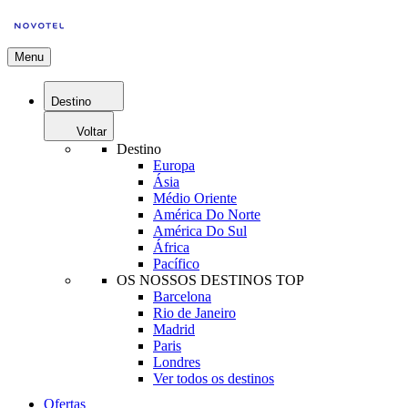
Menu
Destino
Voltar
Destino
Europa
Ásia
Médio Oriente
América Do Norte
América Do Sul
África
Pacífico
OS NOSSOS DESTINOS TOP
Barcelona
Rio de Janeiro
Madrid
Paris
Londres
Ver todos os destinos
Ofertas