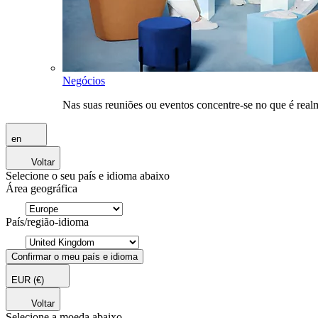
Negócios
Nas suas reuniões ou eventos concentre-se no que é rea
en
Voltar
Selecione o seu país e idioma abaixo
Área geográfica
País/região-idioma
Confirmar o meu país e idioma
EUR
(€)
Voltar
Selecione a moeda abaixo