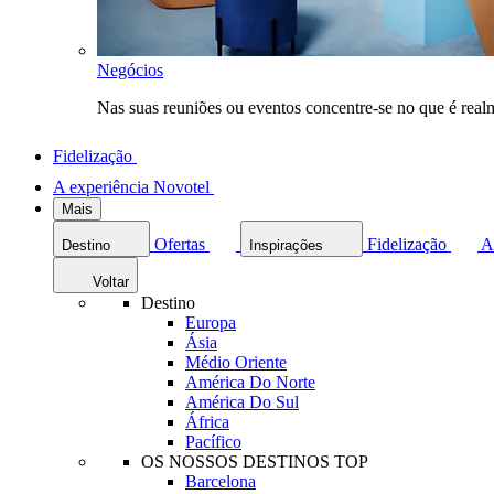
Negócios
Nas suas reuniões ou eventos concentre-se no que é rea
Fidelização
A experiência Novotel
Mais
Ofertas
Fidelização
A
Destino
Inspirações
Voltar
Destino
Europa
Ásia
Médio Oriente
América Do Norte
América Do Sul
África
Pacífico
OS NOSSOS DESTINOS TOP
Barcelona